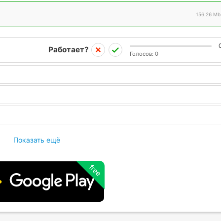
156.26 Mb
Работает?
Голосов:
0
Показать ещё
free