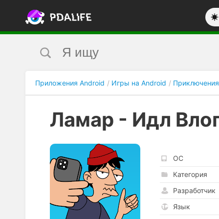
Приложения Android
Игры на Android
Приключения
Ламар - Идл Вло
ОС
Категория
Разработчик
Язык