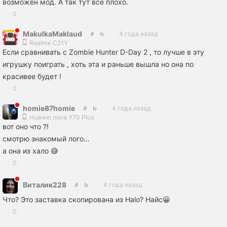
возможен мод. А так тут всё плохо.
0
MakulkaMaklaud
4 года назад
Realme C21Y
Если сравнивать с Zombie Hunter D-Day 2 , то лучше в эту
игрушку поиграть , хоть эта и раньше вышла но она по
красивее будет !
0
homie87homie
4 года назад
Huawei nova Y70 Plus
вот оно что ?!
смотрю знакомый лого...
а она из хало 😅
0
Виталик228
4 года назад
Что? Это заставка скопирована из Halo? Найс😀
0