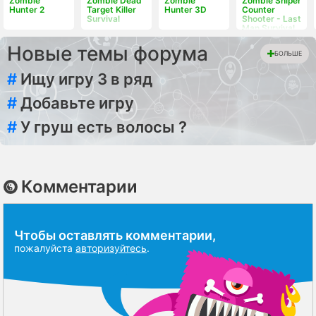
Zombie
Zombie Dead
Zombie
Zombie Sniper
Hunter 2
Target Killer
Hunter 3D
Counter
Survival
Shooter - Last
Man Survival
Новые темы форума
БОЛЬШЕ
#
Ищу игру 3 в ряд
#
Добавьте игру
#
У груш есть волосы ?
Комментарии
Чтобы оставлять комментарии,
пожалуйста
авторизуйтесь
.