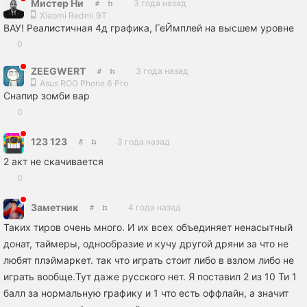
Мистер Ни
3 года назад
Xiaomi Redmi 9T
ВАУ! Реалистичная 4д графика, ГеЙмплей на высшем уровне
0
ZEEGWERT
3 года назад
Asus ROG Phone 6 Pro
Снапир зомби вар
0
123 123
3 года назад
2 акт не скачивается
0
Заметник
4 года назад
Таких тиров очень много. И их всех объединяет ненасытный
донат, таймеры, однообразие и кучу другой дряни за что не
любят плэймаркет. так что играть стоит либо в взлом либо не
играть вообще.Тут даже русского нет. Я поставил 2 из 10 Ти 1
балл за нормальную графику и 1 что есть оффлайн, а значит