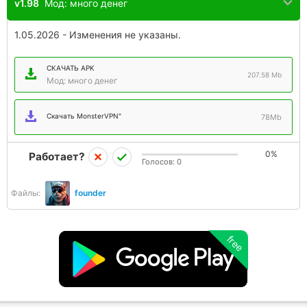
v1.98
Мод: много денег
1.05.2026 - Изменения не указаны.
СКАЧАТЬ APK
207.58 Mb
Мод: много денег
Скачать MonsterVPN"
78Mb
0%
Работает?
Голосов:
0
Файлы:
founder
free