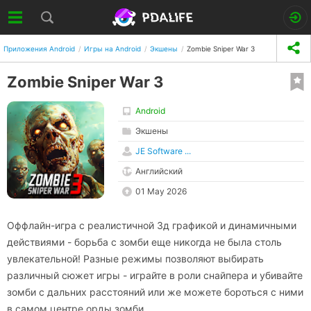
Приложения Android
Игры на Android
Экшены
Zombie Sniper War 3
Zombie Sniper War 3
Android
Экшены
JE Software ...
Английский
01 May 2026
Оффлайн-игра с реалистичной 3д графикой и динамичными
действиями - борьба с зомби еще никогда не была столь
увлекательной! Разные режимы позволяют выбирать
различный сюжет игры - играйте в роли снайпера и убивайте
зомби с дальних расстояний или же можете бороться с ними
в самом центре орды зомби.