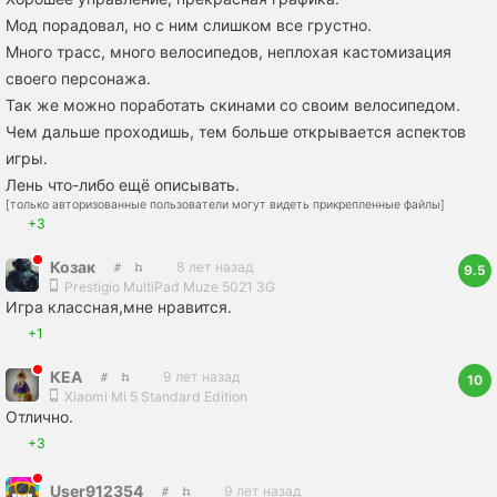
Мод порадовал, но с ним слишком все грустно.
Много трасс, много велосипедов, неплохая кастомизация
своего персонажа.
Так же можно поработать скинами со своим велосипедом.
Чем дальше проходишь, тем больше открывается аспектов
игры.
Лень что-либо ещё описывать.
[только авторизованные пользователи могут видеть прикрепленные файлы]
+3
Козак
8 лет назад
9.5
Prestigio MultiPad Muze 5021 3G
Игра классная,мне нравится.
+1
КЕА
9 лет назад
10
Xiaomi Mi 5 Standard Edition
Отлично.
+3
User912354
9 лет назад