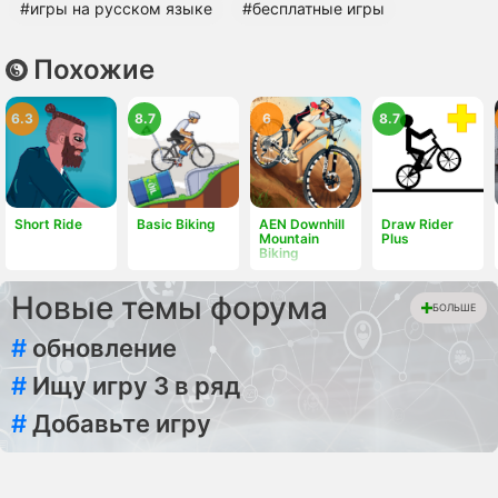
#игры на русском языке
#бесплатные игры
Похожие
6.3
8.7
6
8.7
Short Ride
Basic Biking
AEN Downhill
Draw Rider
Mountain
Plus
Biking
Новые темы форума
БОЛЬШЕ
#
обновление
#
Ищу игру 3 в ряд
#
Добавьте игру