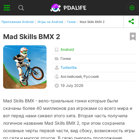
Приложения Android
Игры на Android
Гонки
Mad Skills BMX 2
Mad Skills BMX 2
Android
Гонки
Turborilla
Английский, Русский
19 July 2026
Mad Skills BMX - вело-триальные гонки которые были
скачаны более 40 миллионов раз игроками со всего мира и
вот перед нами сиквел этого хита. Вторая часть получила
логичное название Mad Skills BMX 2, при этом сохранила
основные черты первой части, вид сбоку, возможность игры
по сети и многое другое. В свою очередь продолжение