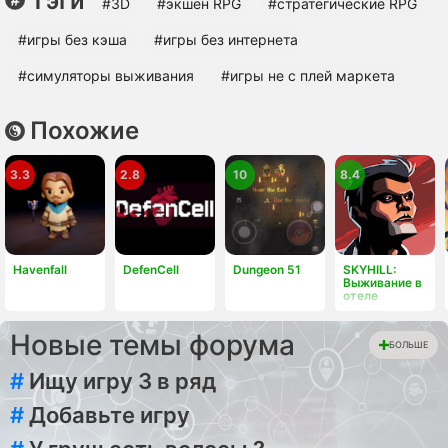
Тэги
#3D
#экшен RPG
#cтратегические RPG
#игры без кэша
#игры без интернета
#симуляторы выживания
#игры не с плей маркета
Похожие
3.3
2.8
10
8.4
Havenfall
DefenCell
Dungeon 51
SKYHILL:
Выживание в
отеле
Новые темы форума
БОЛЬШЕ
#
Ищу игру 3 в ряд
#
Добавьте игру