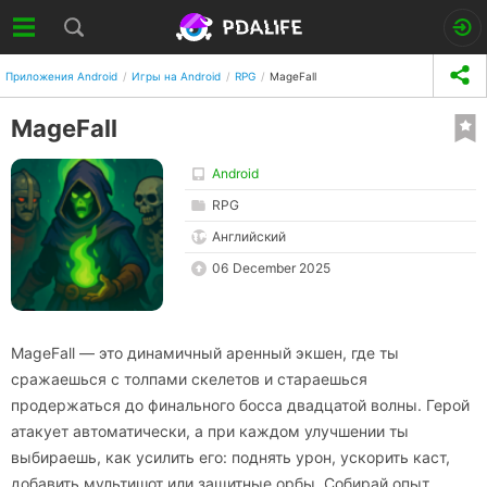
Приложения Android
Игры на Android
RPG
MageFall
MageFall
Android
RPG
Английский
06 December 2025
MageFall — это динамичный аренный экшен, где ты
сражаешься с толпами скелетов и стараешься
продержаться до финального босса двадцатой волны. Герой
атакует автоматически, а при каждом улучшении ты
выбираешь, как усилить его: поднять урон, ускорить каст,
добавить мультишот или защитные орбы. Собирай опыт,