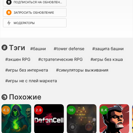
ПОДПИСАТЬСЯ НА ОБНОВЛЕНИЯ
ЗАПРОСИТЬ ОБНОВЛЕНИЕ
МОДЕРАТОРЫ
Тэги
#башни
#tower defense
#защита башни
#экшен RPG
#cтратегические RPG
#игры без кэша
#игры без интернета
#симуляторы выживания
#игры не с плей маркета
Похожие
4.3
2.8
10
8.4