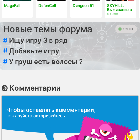
MageFall
DefenCell
Dungeon 51
SKYHILL:
Выживание в
отеле
Новые темы форума
БОЛЬШЕ
#
Ищу игру 3 в ряд
#
Добавьте игру
#
У груш есть волосы ?
Комментарии
Чтобы оставлять комментарии,
пожалуйста
авторизуйтесь
.