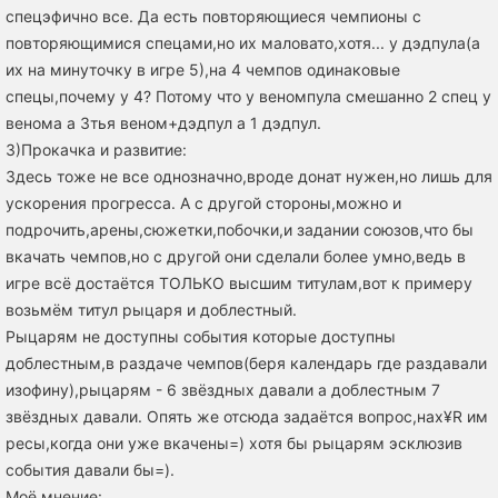
спецэфично все. Да есть повторяющиеся чемпионы с
повторяющимися спецами,но их маловато,хотя... у дэдпула(а
их на минуточку в игре 5),на 4 чемпов одинаковые
спецы,почему у 4? Потому что у веномпула смешанно 2 спец у
венома а 3тья веном+дэдпул а 1 дэдпул.
3)Прокачка и развитие:
Здесь тоже не все однозначно,вроде донат нужен,но лишь для
ускорения прогресса. А с другой стороны,можно и
подрочить,арены,сюжетки,побочки,и задании союзов,что бы
вкачать чемпов,но с другой они сделали более умно,ведь в
игре всё достаётся ТОЛЬКО высшим титулам,вот к примеру
возьмём титул рыцаря и доблестный.
Рыцарям не доступны события которые доступны
доблестным,в раздаче чемпов(беря календарь где раздавали
изофину),рыцарям - 6 звёздных давали а доблестным 7
звёздных давали. Опять же отсюда задаётся вопрос,нах¥R им
ресы,когда они уже вкачены=) хотя бы рыцарям эсклюзив
события давали бы=).
Моё мнение: