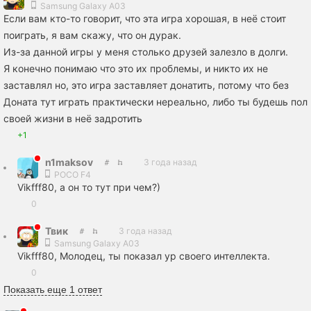
Samsung Galaxy A03
Если вам кто-то говорит, что эта игра хорошая, в неё стоит
поиграть, я вам скажу, что он дурак.
Из-за данной игры у меня столько друзей залезло в долги.
Я конечно понимаю что это их проблемы, и никто их не
заставлял но, это игра заставляет донатить, потому что без
Доната тут играть практически нереально, либо ты будешь пол
своей жизни в неё задротить
+1
n1maksov
3 года назад
POCO F4
Vikfff80, а он то тут при чем?)
0
Твик
3 года назад
Samsung Galaxy A03
Vikfff80, Молодец, ты показал ур своего интеллекта.
0
Показать еще 1 ответ