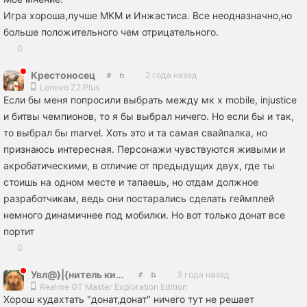
Игра хороша,лучше МКМ и Инжастиса. Все неодназначно,но
больше положительного чем отрицательного.
0
Крестоносец
2 года назад
Lenovo Z2 Plus
Если бы меня попросили выбрать между мк x mobile, injustice
и битвы чемпионов, то я бы выбрал ничего. Но если бы и так,
то выбрал бы marvel. Хоть это и та самая свайпалка, но
признаюсь интересная. Персонажи чувствуются живыми и
акробатическими, в отличие от предыдущих двух, где ты
стоишь на одном месте и тапаешь, но отдам должное
разработчикам, ведь они постарались сделать геймплей
немного динамичнее под мобилки. Но вот только донат все
портит
0
Увл@}|{нитель кисок
3 года назад
Realme GT Master Exploration Edition
Хорош кудахтать "донат,донат" ничего тут не решает