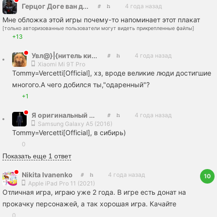
Герцог Доге ван дер Штах
4 года назад
Мне обложка этой игры почему-то напоминает этот плакат
[только авторизованные пользователи могут видеть прикрепленные файлы]
+13
Увл@}|{нитель кисок
4 года назад
Xiaomi Mi 9T Pro
Tommy=Vercetti[Official], хз, вроде великие люди достигшие
многого.А чего добился ты,"одаренный"?
+1
Я оригинальный Жыжымэн Забанили за просто так
4 года назад
Samsung Galaxy A5 (2016)
Tommy=Vercetti[Official], в сибирь)
0
Показать еще 1 ответ
Nikita Ivanenko
4 года назад
10
Apple iPad Pro 11 (2021)
Отличная игра, играю уже 2 года. В игре есть донат на
прокачку персонажей, а так хорошая игра. Качайте
0