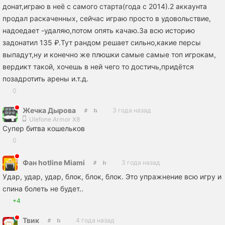
донат,играю в неё с самого старта(года с 2014).2 аккаунта
продал раскаченных, сейчас играю просто в удовольствие,
надоедает -удаляю,потом опять качаю.За всю историю
задонатил 135 ₽.Тут рандом решает сильно,какие персы
выпадут,ну и конечно же плюшки самые самые топ игрокам,
вердикт такой, хочешь в ней чего то достичь,придётся
позадротить арены и.т.д.
0
Жечка Дырова
3 года назад
Ulefone Armor X8
Супер битва кошельков
0
Фан hotline Miami
3 года назад
Удар, удар, удар, блок, блок, блок. Это упражнение всю игру и
спина болеть не будет..
+4
Твик
4 года назад