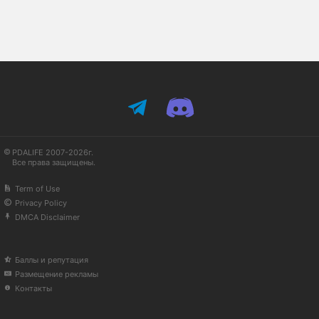
PDALIFE 2007-2026г.
Все права защищены.
Term of Use
Privacy Policy
DMCA Disclaimer
Баллы и репутация
Размещение рекламы
Контакты
Available in English