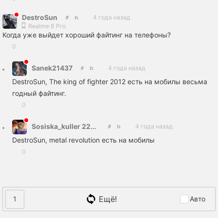
DestroSun
4 года назад
Realme 8 Pro
Когда уже выйдет хороший файтинг на телефоны?
0
Sanek21437
4 года назад
DestroSun, The king of fighter 2012 есть на мобилы весьма
годный файтинг.
0
Sosiska_kuller 228 14.88
4 года назад
DestroSun, metal revolution есть на мобилы
0
Ещё!
1
Авто