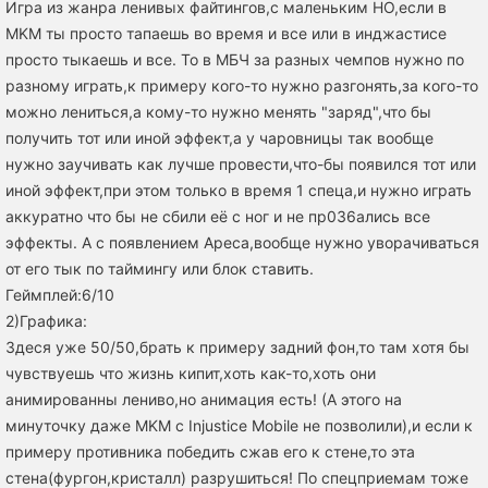
Игра из жанра ленивых файтингов,с маленьким НО,если в
MKM ты просто тапаешь во время и все или в инджастисе
просто тыкаешь и все. То в МБЧ за разных чемпов нужно по
разному играть,к примеру кого-то нужно разгонять,за кого-то
можно лениться,а кому-то нужно менять "заряд",что бы
получить тот или иной эффект,а у чаровницы так вообще
нужно заучивать как лучше провести,что-бы появился тот или
иной эффект,при этом только в время 1 спеца,и нужно играть
аккуратно что бы не сбили её с ног и не пр036ались все
эффекты. А с появлением Ареса,вообще нужно уворачиваться
от его тык по таймингу или блок ставить.
Геймплей:6/10
2)Графика:
Здеся уже 50/50,брать к примеру задний фон,то там хотя бы
чувствуешь что жизнь кипит,хоть как-то,хоть они
анимированны лениво,но анимация есть! (А этого на
минуточку даже MKM с Injustice Mobile не позволили),и если к
примеру противника победить сжав его к стене,то эта
стена(фургон,кристалл) разрушиться! По спецприемам тоже