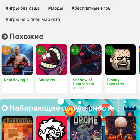
#игры без кэша
#моды
#бесплатные игры
#игры не с плей маркета
Похожие
6.7
8.5
8.2
8.3
Real Boxing 2
Skullgirls
Shadow of
Bloody
Death: Dark
Bastards
Knight
Набирающие популярность