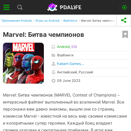
Приложения Android
Игры на Android
Файтинги
Marvel: Битва чемпионов
Marvel: Битва чемпионов
Android
,
iOS
Файтинги
Kabam Games,...
Английский, Русский
09 June 2023
Marvel: Битва чемпионов (MARVEL Contest of Champions) –
интересный файтинг выполненный во вселенной Marvel. Все
персонажи вам давно знакомы, вышли они со страниц
комиксов Marvel - известной на весь мир своими комиксами
и колоритными супер героями. Каждый боец владеет
своими ударами и секретными приёмами. В игре вам