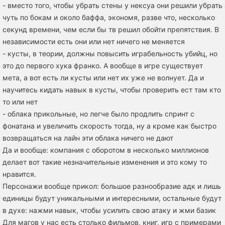
- вместо того, чтобы убрать стены у нексуа они решили убрать
чуть по бокам и около баффа, экономя, разве что, несколько
секунд времени, чем если бы тв решил обойти препятствия. В
независимости есть они или нет ничего не меняется
- кусты, в теории, должны повысить играбельность убийц, но
это до первого хука франко. А вообще в игре существует
мета, а вот есть ли кусты или нет их уже не волнует. Да и
научитесь кидать навык в кусты, чтобы проверить ест там кто
то или нет
- облака прикольные, но легче было продлить спринт с
фонатана и увеличить скорость тогда, ну а кроме как быстро
возвращаться на лайн эти облака ничего не дают
Да и вообще: компания с оборотом в несколько миллионов
делает вот такие незначительные изменения и это кому то
нравится.
Персонажи вообще прикол: большое разнообразие адк и лишь
единицы будут уникальными и интересными, остальные будут
в духе: нажми навык, чтобы усилить свою атаку и жми базик
Для магов у нас есть столько фильмов, книг, игр с примерами