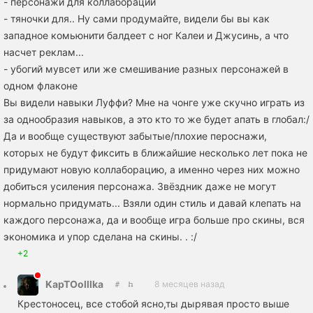
- персонажи для коллаборации
- тяночки для.. Ну сами продумайте, видели бы вы как
западное комьюнити балдеет с ног Калеи и Джусинь, а что
насчет реклам...
- убогий мувсет или же смешивание разных персонажей в
одном флаконе
Вы видели навыки Луффи? Мне на чонге уже скучно играть из
за однообразия навыков, а это кто то же будет апать в глобал:/
Да и вообще существуют забытые/плохие пероснажи,
которых не будут фиксить в ближайшие несколько лет пока не
придумают новую коллаборацию, а именно через них можно
добиться усиления персонажа. Звёздник даже не могут
нормально придумать... Взяли один стиль и давай клепать на
каждого персонажа, да и вообще игра больше про скины, вся
экономика и упор сделана на скины. . :/
+2
KapTOolllka
8 месяцев назад
Крестоносец, все стобой ясно,ты дырявая просто выше