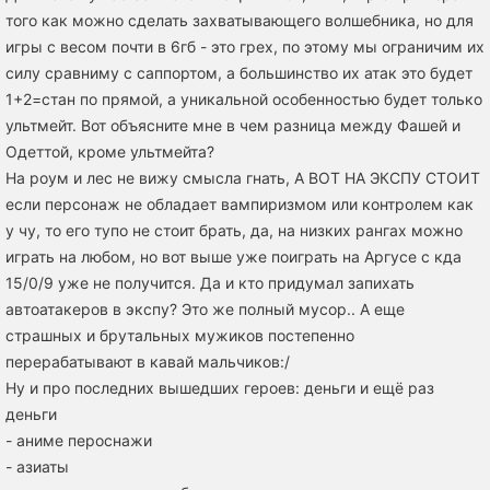
того как можно сделать захватывающего волшебника, но для
игры с весом почти в 6гб - это грех, по этому мы ограничим их
силу сравниму с саппортом, а большинство их атак это будет
1+2=стан по прямой, а уникальной особенностью будет только
ультмейт. Вот объясните мне в чем разница между Фашей и
Одеттой, кроме ультмейта?
На роум и лес не вижу смысла гнать, А ВОТ НА ЭКСПУ СТОИТ
если персонаж не обладает вампиризмом или контролем как
у чу, то его тупо не стоит брать, да, на низких рангах можно
играть на любом, но вот выше уже поиграть на Аргусе с кда
15/0/9 уже не получится. Да и кто придумал запихать
автоатакеров в экспу? Это же полный мусор.. А еще
страшных и брутальных мужиков постепенно
перерабатывают в кавай мальчиков:/
Ну и про последних вышедших героев: деньги и ещё раз
деньги
- аниме пероснажи
- азиаты