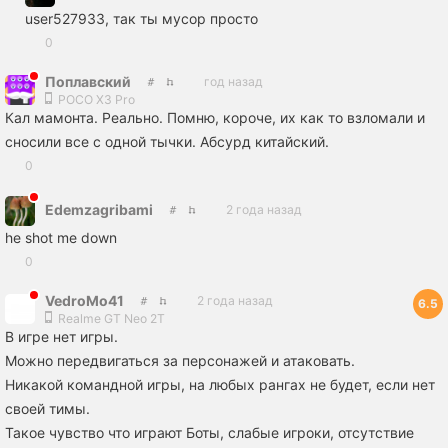
user527933, так ты мусор просто
0
Поплавский
год назад
POCO X3 Pro
Кал мамонта. Реально. Помню, короче, их как то взломали и
сносили все с одной тычки. Абсурд китайский.
0
Edemzagribami
2 года назад
he shot me down
0
VedroMo41
2 года назад
6.5
Realme GT Neo 2T
В игре нет игры.
Можно передвигаться за персонажей и атаковать.
Никакой командной игры, на любых рангах не будет, если нет
своей тимы.
Такое чувство что играют Боты, слабые игроки, отсутствие