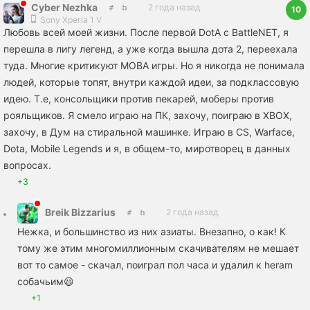
Cyber Nezhka
2 года назад
10
Sony Xperia 1 V
Любовь всей моей жизни. После первой DotA с BattleNET, я
перешла в лигу легенд, а уже когда вышла дота 2, переехала
туда. Многие критикуют MOBA игры. Но я никогда не понимала
людей, которые топят, внутри каждой идеи, за подклассовую
идею. Т.е, консольщики против пекарей, моберы против
рояльщиков. Я смело играю на ПК, захочу, поиграю в XBOX,
захочу, в Дум на стиральной машинке. Играю в CS, Warface,
Dota, Mobile Legends и я, в общем-то, миротворец в данных
вопросах.
+3
Breik Bizzarius
2 года назад
Нежка, и большинство из них азиаты. Внезапно, о как! К
тому же этим многомиллионным скачивателям не мешает
вот то самое - скачал, поиграл пол часа и удалил к heram
собачьим😃
+1