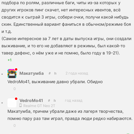
подбора по ролям, различные баги, читы из-за которых у
других игроков пинг скачет, нет интересных ивентов, всё
сводится к сыграй 3 игры, собери очки, получи какой нибудь
скин. Единственный вариант фаниться в обычном/режиме боя
и т.д.
(Самое интересное за 7 лет в даты выпуска игры, они создали
выживание, и то его не добавляют в режимы, был какой-то
тавер дефенс, о нём уже и не помню, было году в 19-21).
+1
Макатумба
2 года назад
VedroMo41, выживание давно убрали. Обидно
0
VedroMo41
год назад
Realme GT Neo 2T
Макатумба, причем убрали даже из лагеря творчества,
помню пару раз там играл, правда люди редко набираются.
0