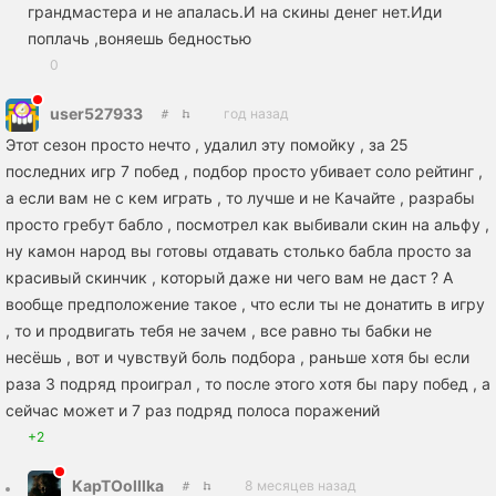
грандмастера и не апалась.И на скины денег нет.Иди
поплачь ,воняешь бедностью
0
user527933
год назад
Этот сезон просто нечто , удалил эту помойку , за 25
последних игр 7 побед , подбор просто убивает соло рейтинг ,
а если вам не с кем играть , то лучше и не Качайте , разрабы
просто гребут бабло , посмотрел как выбивали скин на альфу ,
ну камон народ вы готовы отдавать столько бабла просто за
красивый скинчик , который даже ни чего вам не даст ? А
вообще предположение такое , что если ты не донатить в игру
, то и продвигать тебя не зачем , все равно ты бабки не
несёшь , вот и чувствуй боль подбора , раньше хотя бы если
раза 3 подряд проиграл , то после этого хотя бы пару побед , а
сейчас может и 7 раз подряд полоса поражений
+2
KapTOolllka
8 месяцев назад