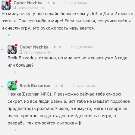
Cyber Nezhka
2 года назад
Sony Xperia 1 V
На минуточку, у нее онлайн больше чем у ЛоЛ и Дота 2 вместе
взятых. Она топ моба в мире! Если вы зашли, получили пи*ды
и снесли игру, это рукожопость называется.
+1
Cyber Nezhka
2 года назад
Vertu Metavertu
Breik Bizzarius, странно, но мне это не мешает уже 3 года,
или больше?
0
Breik Bizzarius
2 года назад
Нежка(Estonian NPC), Я возможно сейчас тебе открою
секрет, но все люди разные. Вот тебе не мешает подобное
предвзятость разработчиков, а кому-то, мягко говоря не
очень приятно, когда ты донатил/донатишь в игру, а
разрабы так относятся к игрокам🤷
0