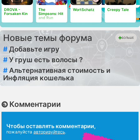
DROVA -
The
WortSchatz
Creepy Tale
Forsaken Kin
Simpsons: Hit
and Run
Новые темы форума
БОЛЬШЕ
#
Добавьте игру
#
У груш есть волосы ?
#
Альтернативная стоимость и
Инфляция кошелька
Комментарии
Чтобы оставлять комментарии,
пожалуйста
авторизуйтесь
.