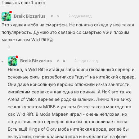
Показать еще 1 ответ
Breik Bizzarius
2 года назад
Это худшая моба на смартфон. Не понятно откуда у нее такая
популярность. Думаю это связано со смертью VG и плохим
маркетингом Wild Rift🤔
0
Breik Bizzarius
2 года назад
Нежка, в Wild Rift китайцы забросили глобальный сервер и
основные силы разработчиков "идут" на китайский сервер.
Они даже консольную версию отложили из-за занятости
китайским серваком как одна из причин. А HoK это та же
Arena of Valor, вернее ее родоначальник. Лично я не вижу
ее конкурентом МЛББ и уж тем более такого мастодонта
как Wild Rift. В моба Марвел играл - очень неплохая, но
отсутствие евро серверов хотя бы останавливает меня.
Есть ещё Kings of Glory моба китайская вроде, вот её бы
выпустили, очень красивая игра и выделяется на фоне