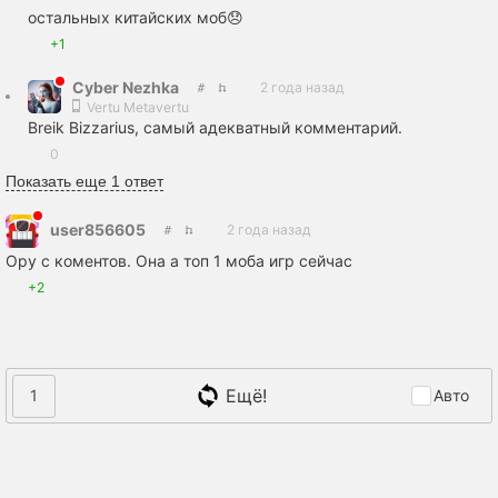
остальных китайских моб😞
+1
Cyber Nezhka
2 года назад
Vertu Metavertu
Breik Bizzarius, самый адекватный комментарий.
0
Показать еще 1 ответ
user856605
2 года назад
Ору с коментов. Она а топ 1 моба игр сейчас
+2
Ещё!
1
Авто