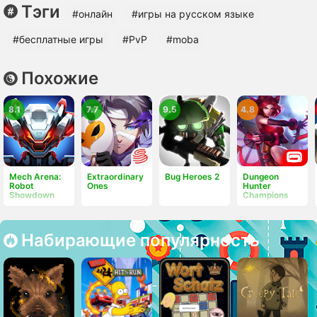
Тэги
#онлайн
#игры на русском языке
#бесплатные игры
#PvP
#moba
Похожие
8.1
7.7
9.5
4.8
Mech Arena:
Extraordinary
Bug Heroes 2
Dungeon
Robot
Ones
Hunter
Showdown
Champions
Набирающие популярность