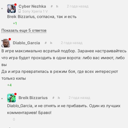
Cyber Nezhka
2 года назад
Sony Xperia 1 V
Breik Bizzarius, согласна, так и есть
+1
Показать еще 5 ответов
Diablo_Garcia
2 года назад
В игре максимально всратый подбор. Заранее настраивайтесь
что игра будет проходить в одни ворота: либо вас имеют, либо
вы
Да и игра превратилась в режим боя, где всех интересуют
только килы
+4
Breik Bizzarius
2 года назад
Diablo_Garcia, и не отнять и не прибавить. Один из лучших
комментариев! Браво!
0