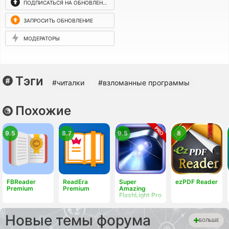
ПОДПИСАТЬСЯ НА ОБНОВЛЕНИЯ
ЗАПРОСИТЬ ОБНОВЛЕНИЕ
МОДЕРАТОРЫ
Тэги
#читалки
#взломанные программы
Похожие
9.5
8.7
9.5
8
FBReader
ReadEra
Super
ezPDF Reader
Premium
Premium
Amazing
FlashLight Pro
Новые темы форума
БОЛЬШЕ