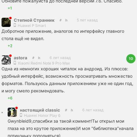
Обновите пожалуйста до последней версии 7.6. Спасибо.
+1
Степной Странник
5 лет назад
Huawei P Smart
Добротное приложение, аналогов по интерфейсу главного
стола ещё не видел.
+2
astora
6 лет назад
10
Xiaomi Redmi Note 9 Pro Max
Одна из немногих хороших читалок на андроид. Из плюсов:
удобный интерфейс, возможность просматривать множество
форматов. Пользуюсь данным приложением уже не один год,
и могу смело рекомендовать.
+6
настоящий classic
6 лет назад
Huawei Honor Play 6
Gwynbleid9,спасибки за такой коммент!Ты открыл мои
глаза на это крутое приложение)И моя "библиотека"начала
потихоньку пополняться)