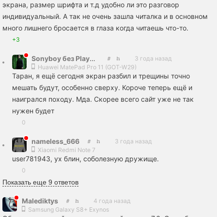
экрана, размер шрифта и т.д удобно ли это разговор
индивидуальный. А так не очень зашла читалка и в основном
много лишнего бросается в глаза когда читаешь что-то.
+3
Sonyboy без PlayStation
3 года назад
Huawei MatePad Pro 11 (GOT-W29)
Таран, я ещё сегодня экран разбил и трещины точно
мешать будут, особенно сверху. Короче теперь ещё и
наигрался походу. Мда. Скорее всего сайт уже не так
нужен будет
0
nameless_666
3 года назад
Xiaomi Redmi Note 7
user781943, ух блин, соболезную дружище.
0
Показать еще 9 ответов
Malediktys
4 года назад
Samsung Galaxy S8+ Exynos