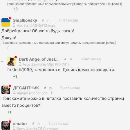
[только авторизованные пользователи могут видеть прикрепленные файлы]
+3
Sidalkovsky
7 лет назад
Assistant AS-5412 max
Добрий ранок! Обновіть будь ласка!
Дякую!
[только авторизованные пользователи могут видеть прикрепленные файлы]
0
Dark Angel of Justice
6 лет назад
Asus ZenFone Max Pro (M1)
frederik1999, там кнопка є. Досить коменти засирати.
+1
ДЕСАНТНИК
7 лет назад
Xiaomi Pocophone F1
Подскажите можно в читалка поставить количество страниц
вместо процентов?
+1
amator
7 лет назад
Sony Xperia Z5 Compact