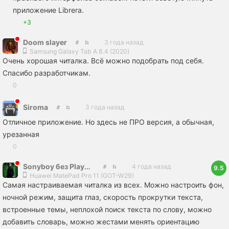
приложение Librera.
+3
Doom slayer
3 года назад
Samsung Galaxy Tab A 8.4 (2020)
Очень хорошая читалка. Всё можно подобрать под себя.
Спасибо разработчикам.
0
Siroma
3 года назад
Отличное приложение. Но здесь не ПРО версия, а обычная,
урезанная
0
Sonyboy без PlayStation
4 года назад
9.5
Huawei MatePad Pro 11 (GOT-W29)
Самая настраиваемая читалка из всех. Можно настроить фон,
ночной режим, защита глаз, скорость прокрутки текста,
встроенные темы, неплохой поиск текста по слову, можно
добавить словарь, можно жестами менять ориентацию