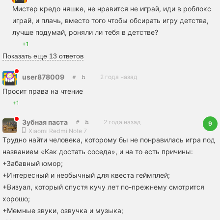
Мистер кредо няшке, не нравится не играй, иди в роблокс
играй, и плачь, вместо того чтобы обсирать игру детства,
лучше подумай, роняли ли тебя в детстве?
+1
Показать еще 13 ответов
user878009
2 года назад
Просит права на чтение
+1
Зубная пaста
2 года назад
9
Xiaomi Redmi Note 7
Трудно найти человека, которому бы не понравилась игра под
названием «Как достать соседа», и на то есть причины:
+Забавный юмор;
+Интересный и необычный для квеста геймплей;
+Визуал, который спустя кучу лет по-прежнему смотрится
хорошо;
+Мемные звуки, озвучка и музыка;