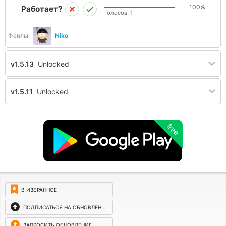
100%
Работает?
Голосов:
1
Файлы:
Niko
v1.5.13
Unlocked
v1.5.11
Unlocked
free
В ИЗБРАННОЕ
ПОДПИСАТЬСЯ НА ОБНОВЛЕНИЯ
ЗАПРОСИТЬ ОБНОВЛЕНИЕ