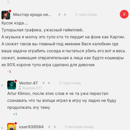
0
2
Мистер кредо няшке
2 года назад
Кусок кода....
Тупорылая графика, ужасный геймплей..
А музыка я молчу это тупо кто то пердит на фоне как Каргин.
А сюжет таков вы главный под именем Вася калобкин где
ваша задача ограбить соседа и пытаться убить его вот и весь
сюжет, анимация отвратительная а лица как будто кошмары
из 90% короче тупо игра сделано для девочек
-5
Vector.47
2 года назад
Realme C11
Artur Klimov, после этих слов я че та уже перестал
сознавать что ты вопще играл в игру ну ладно не буду
продолжать эту тему
+1
user939584
5 месяцев назад