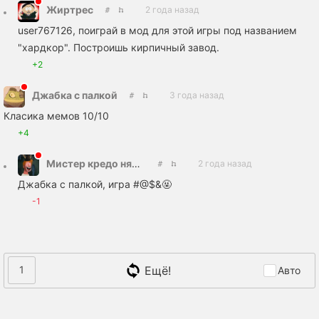
Жиртрес
2 года назад
user767126, поиграй в мод для этой игры под названием
"хардкор". Построишь кирпичный завод.
+2
Джабка с палкой
3 года назад
Класика мемов 10/10
+4
Мистер кредо няшке
2 года назад
Джабка с палкой, игра #@$&🤬
-1
Ещё!
1
Авто