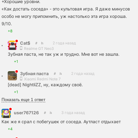
+Хорошие уровни.
«Как достать соседа» - это культовая игра. Я даже минусов
особо не могу припомнить, уж настолько эта игра хороша.
9/10.
+8
Cat$
2 года назад
Realme GT Neo3
Зубная паста, не так уж и трудно. Мне вот не зашла.
+1
Зубная пaста
2 года назад
Xiaomi Redmi Note 7
[dead] NightliZZ, ну, каждому своё.
+1
Показать еще 1 ответ
user767126
3 года назад
Как же я cpaл с побегушек от соседа. Аутласт отдыхает
+4