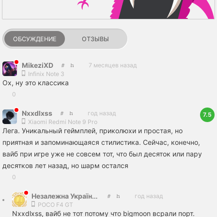
ОБСУЖДЕНИЕ
ОТЗЫВЫ
MikeziXD
7 месяцев назад
Infinix Note 3
Ох, ну это классика
0
Nxxdlxss
год назад
7.5
Xiaomi Redmi Note 9 Pro
Лега. Уникальный геймплей, приколюхи и простая, но
приятная и запоминающаяся стилистика. Сейчас, конечно,
вайб при игре уже не совсем тот, что был десяток или пару
десятков лет назад, но шарм остался
0
Незалежна Українська Преса: ПРОСВІТА
год назад
POCO F4 GT
Nxxdlxss, вайб не тот потому что bigmoon всрали порт.