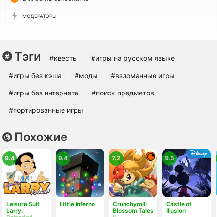
МОДЕРАТОРЫ
Тэги
#квесты
#игры на русском языке
#игры без кэша
#моды
#взломанные игры
#игры без интернета
#поиск предметов
#портированные игры
Похожие
9.4
9.4
7.2
9.5
Leisure Suit
Little Inferno
Crunchyroll:
Castle of
Larry:
Blossom Tales
Illusion
Reloaded
II