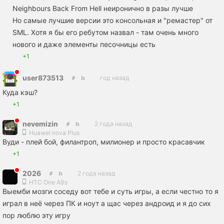
Neighbours Back From Hell неиронично в разы лучше
Но самые лучшие версии это консольная и "ремастер" от
SML. Хотя я бы его ребутом назвал - там очень много
нового и даже элементы песочницы есть
+1
user873513
год назад
Куда кэш?
+1
nevemizin
2 года назад
Huawei nova Plus
Вуди - плей бой, филантроп, милионер и просто красавчик
+1
2026
2 года назад
HTC One A9s
Выемби мозги соседу вот тебе и суть игры, а если честно то я
играл в неё через ПК и ноут а щас через андроид и я до сих
пор люблю эту игру