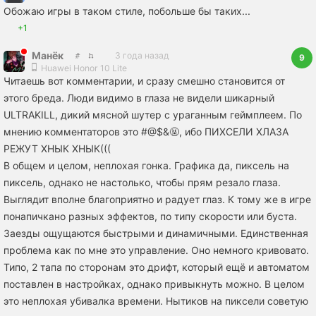
Обожаю игры в таком стиле, побольше бы таких...
+1
Манёк
3 года назад
9
Huawei Honor 10 Lite
Читаешь вот комментарии, и сразу смешно становится от
этого бреда. Люди видимо в глаза не видели шикарный
ULTRAKILL, дикий мясной шутер с ураганным геймплеем. По
мнению комментаторов это #@$&🤬, ибо ПИХСЕЛИ ХЛАЗА
РЕЖУТ ХНЫК ХНЫК(((
В общем и целом, неплохая гонка. Графика да, пиксель на
пиксель, однако не настолько, чтобы прям резало глаза.
Выглядит вполне благоприятно и радует глаз. К тому же в игре
понапичкано разных эффектов, по типу скорости или буста.
Заезды ощущаются быстрыми и динамичными. Единственная
проблема как по мне это управление. Оно немного кривовато.
Типо, 2 тапа по сторонам это дрифт, который ещё и автоматом
поставлен в настройках, однако привыкнуть можно. В целом
это неплохая убивалка времени. Нытиков на пиксели советую