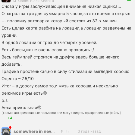
Xiaomi Black Shark 4
Снова у игры заслуживающей внимания низкая оценка...
Отыграл за три дня суммарно 5 часов,за это время я открыл
+- половину автопарка,который состоит из 32-х машин.
Есть целая карта,разбита на локации,а локации разделены на
уровни.
В одной локации от трёх до четырёх уровней.
Есть боссы,их не очень сложно проходить :/
Весь геймплей строится на дрифте,здесь больше нечего
добавить.
Графика простенькая,но в силу стилизации выглядит хорошо
Оценка – 7.5/10
Итог – в дорогу самое то,и музыка хороша,и несколько
режимов игры есть🤨
p.s
Аеха прикольная🤨
[только авторизованные пользователи могут видеть прикрепленные файлы]
+4
somewhere in nevada
3 года назад