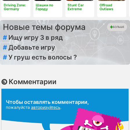
Driving Zone:
Шашки по
Stunt Car
Offroad
Germany
Городу
Extreme
Outlaws
Новые темы форума
БОЛЬШЕ
#
Ищу игру 3 в ряд
#
Добавьте игру
#
У груш есть волосы ?
Комментарии
Чтобы оставлять комментарии,
пожалуйста
авторизуйтесь
.