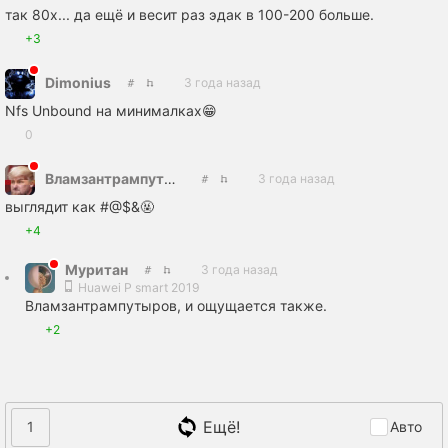
так 80х... да ещё и весит раз эдак в 100-200 больше.
+3
Dimonius
3 года назад
Nfs Unbound на минималках😁
0
Вламзантрампутыров
3 года назад
выглядит как #@$&🤬
+4
Муритан
3 года назад
Huawei P smart 2019
Вламзантрампутыров, и ощущается также.
+2
Ещё!
1
Авто