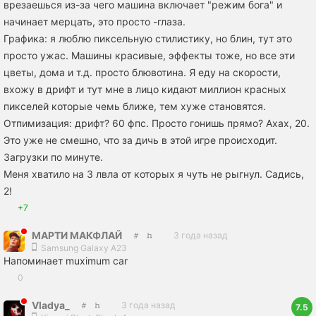
врезаешься из-за чего машина включает "режим бога" и
начинает мерцать, это просто -глаза.
Графика: я люблю пиксельную стилистику, но блин, тут это
просто ужас. Машины красивые, эффекты тоже, но все эти
цветы, дома и т.д. просто блювотина. Я еду на скорости,
вхожу в дрифт и тут мне в лицо кидают миллион красных
пикселей которые чемь ближе, тем хуже становятся.
Отпимизация: дрифт? 60 фпс. Просто гонишь прямо? Ахах, 20.
Это уже не смешно, что за дичь в этой игре происходит.
Загрузки по минуте.
Меня хватило на 3 лвла от которых я чуть не рыгнул. Садись,
2!
+7
МАРТИ МАКФЛАЙ
3 года назад
Samsung Galaxy A23
Напоминает muximum car
0
Vladya_
3 года назад
7.5