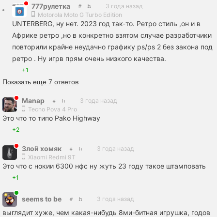
777рулетка
3 года назад
Motorola Moto G Turbo Edition
UNTERBERG, ну нет. 2023 год так-то. Ретро стиль ,он и в
Африке ретро ,но в конкретно взятом случае разработчики
повторили крайне неудачно графику ps/ps 2 без закона под
ретро . Ну игрв прям очень низкого качества.
+1
Показать еще 7 ответов
Manap
3 года назад
Tecno Pova 4 Pro
Это что то типо Pako Highway
+2
Злой хомяк
3 года назад
Xiaomi Redmi 9T
Это что с нокии 6300 нфс ну жуть 23 году такое штамповать
+1
seems to be
3 года назад
выглядит хуже, чем какая-нибудь 8ми-битная игрушка, годов