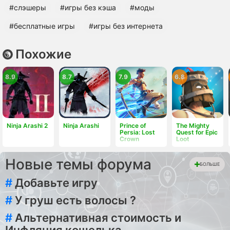
#слэшеры
#игры без кэша
#моды
#бесплатные игры
#игры без интернета
Похожие
8.9
8.7
7.9
6.8
Ninja Arashi 2
Ninja Arashi
Prince of
The Mighty
Persia: Lost
Quest for Epic
Crown
Loot
Новые темы форума
БОЛЬШЕ
#
Добавьте игру
#
У груш есть волосы ?
#
Альтернативная стоимость и
Инфляция кошелька