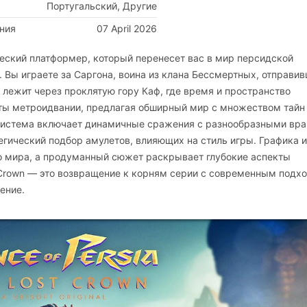
Португальский, Другие
ния
07 April 2026
енческий платформер, который перенесет вас в мир персидской
 Вы играете за Саргона, воина из клана Бессмертных, отправи
 лежит через проклятую гору Каф, где время и пространство
ты метроидвании, предлагая обширный мир с множеством тайн
 система включает динамичные сражения с разнообразными вра
егический подбор амулетов, влияющих на стиль игры. Графика и
о мира, а продуманный сюжет раскрывает глубокие аспекты
st Crown — это возвращение к корням серии с современным подх
ение.