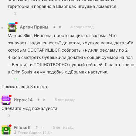
територии и подавно а Шмот как игрушка ломается .
0
Аргон Прайм
4 года назад
Marcus Slim, Ничлена, просто защита от взлома. Что
означает "задушенность" донатом, хрупкие вещи,"детали"к
которым СОСТАРИШЬСЯ собирать（ну,или рекламу по 2-
4часа смотреть будешь,или донатить общей суммой на пол
－Бентли）и ТОШНОТВОРНО нудный гейплей. Я на это говно
в Grim Souls и ему подобных.дЕрьмах наступил.
+1
Показать еще 3 ответа
Игрок 14
5 лет назад
Сделайте мод пожалуйста
0
Fillosoff
5 лет назад
Tecno Camon 12 Air