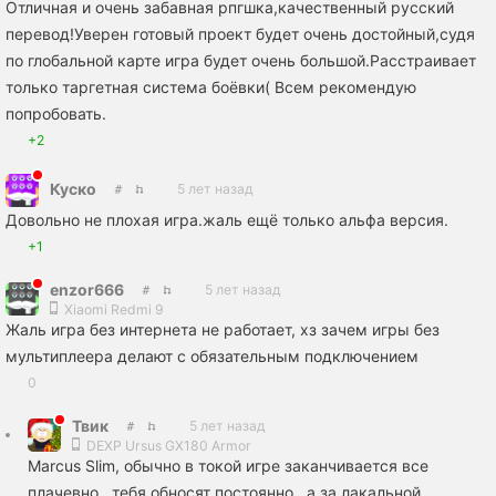
Отличная и очень забавная рпгшка,качественный русский
перевод!Уверен готовый проект будет очень достойный,судя
по глобальной карте игра будет очень большой.Расстраивает
только таргетная система боёвки( Всем рекомендую
попробовать.
+2
Куско
5 лет назад
Довольно не плохая игра.жаль ещё только альфа версия.
+1
enzor666
5 лет назад
Xiaomi Redmi 9
Жаль игра без интернета не работает, хз зачем игры без
мультиплеера делают с обязательным подключением
0
Твик
5 лет назад
DEXP Ursus GX180 Armor
Marcus Slim, обычно в токой игре заканчивается все
плачевно , тебя обносят постоянно , а за лакальной