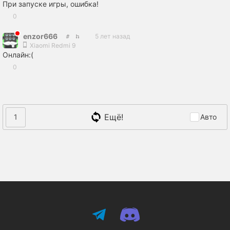
При запуске игры, ошибка!
0
enzor666
5 лет назад
Xiaomi Redmi 9
Онлайн:(
0
Ещё!
1
Авто