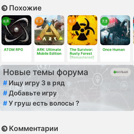
Похожие
8.8
6.3
6.7
7.3
ATOM RPG
ARK: Ultimate
The Survivor:
Once Human
Mobile Edition
Rusty Forest
[Remastered]
Новые темы форума
БОЛЬШЕ
#
Ищу игру 3 в ряд
#
Добавьте игру
#
У груш есть волосы ?
Комментарии