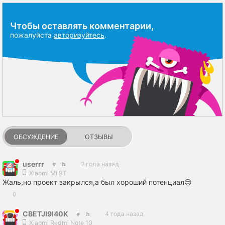
Чтобы оставлять комментарии,
пожалуйста
авторизуйтесь
.
ОБСУЖДЕНИЕ
ОТЗЫВЫ
userrr
2 года назад
Xiaomi Mi 9T
Жаль,но проект закрылся,а был хороший потенциал😔
0
CBETJI9I40K
4 года назад
Xiaomi Redmi Note 10