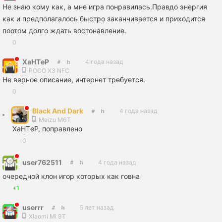
Не знаю кому как, а мне игра понравилась.Правдо энергия
как и предполагалось быстро заканчивается и приходится
поотом долго ждать востонавление.
0
XaHTеP
4 года назад
POCO X3 NFC
Не верное описание, интернет требуется.
0
Black And Dark
4 года назад
Meizu M6T
XaHTеP, поправлено
0
user762511
4 года назад
очередной клон игор которых как говна
+1
userrr
5 лет назад
Xiaomi Mi 9T