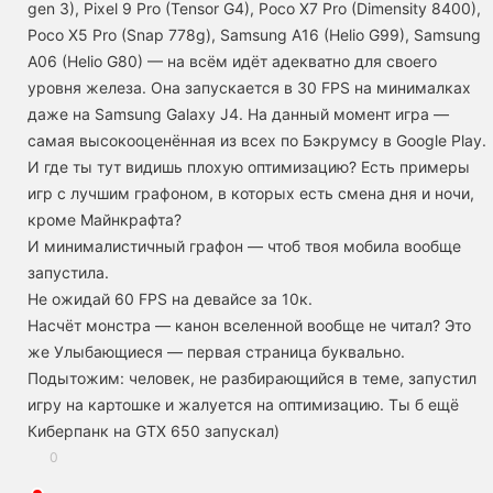
gen 3), Pixel 9 Pro (Tensor G4), Poco X7 Pro (Dimensity 8400),
Poco X5 Pro (Snap 778g), Samsung A16 (Helio G99), Samsung
A06 (Helio G80) — на всём идёт адекватно для своего
уровня железа. Она запускается в 30 FPS на минималках
даже на Samsung Galaxy J4. На данный момент игра —
самая высокооценённая из всех по Бэкрумсу в Google Play.
И где ты тут видишь плохую оптимизацию? Есть примеры
игр с лучшим графоном, в которых есть смена дня и ночи,
кроме Майнкрафта?
И минималистичный графон — чтоб твоя мобила вообще
запустила.
Не ожидай 60 FPS на девайсе за 10к.
Насчёт монстра — канон вселенной вообще не читал? Это
же Улыбающиеся — первая страница буквально.
Подытожим: человек, не разбирающийся в теме, запустил
игру на картошке и жалуется на оптимизацию. Ты б ещё
Киберпанк на GTX 650 запускал)
0