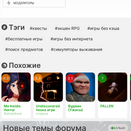
МОДЕРАТОРЫ
Тэги
#квесты
#экшен RPG
#игры без кэша
#бесплатные игры
#игры без интернета
#поиск предметов
#симуляторы выживания
Похожие
4.3
5.8
2.1
7
Me Inside:
Undiscovered
Вудман
FALLEN
Horror
house игра
(Ужасы)
Adventure
страха
Новые темы форума
БОЛЬШЕ