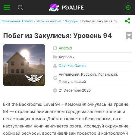
Приложения Android
Игры на Android
Хорроры
Побег из Закулисья: Уровень 94
Побег из Закулисья: Уровень 94
Android
Хорроры
Davilkus Games
Английский, Русский, Испанский,
Португальский
21 December 2025
Exit the Backrooms: Level 94 - Кэмомайл очнулась на Уровне
94 — странном лиминальном городе из зелёных холмов и
ненастоящих домов. Днём он кажется безопасным, но с
наступлением ночи начинается охота. Исследуй окружение,
собирай ресурсы, восстанавливай проектор и контролируй