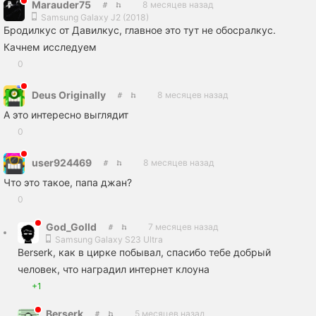
Marauder75
8 месяцев назад
Samsung Galaxy J2 (2018)
Бродилкус от Давилкус, главное это тут не обосралкус.
Качнем исследуем
0
Deus Originally
8 месяцев назад
А это интересно выглядит
0
user924469
8 месяцев назад
Что это такое, папа джан?
0
God_Golld
7 месяцев назад
Samsung Galaxy S23 Ultra
Вerserk, как в цирке побывал, спасибо тебе добрый
человек, что наградил интернет клоуна
+1
Вerserk
5 месяцев назад