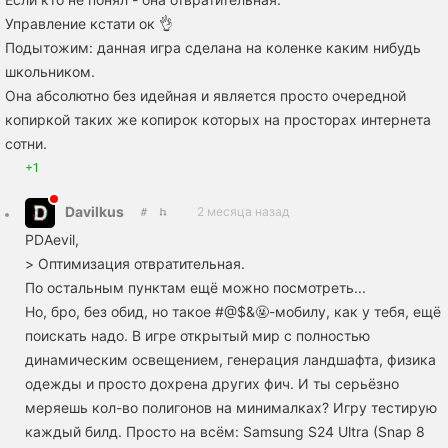
Управление кстати ок 👌
Подытожим: данная игра сделана на коленке каким нибудь
школьником.
Она абсолютно без идейная и является просто очередной
копиркой таких же копирок которых на просторах интернета
сотни.
+1
Davilkus
2 месяца назад
PDAevil,
> Оптимизация отвратительная.
По остальным пунктам ещё можно посмотреть...
Но, бро, без обид, но такое #@$&🤬-мобилу, как у тебя, ещё
поискать надо. В игре открытый мир с полностью
динамическим освещением, генерация ландшафта, физика
одежды и просто дохрена других фич. И ты серьёзно
меряешь кол-во полигонов на минималках? Игру тестирую
каждый билд. Просто на всём: Samsung S24 Ultra (Snap 8