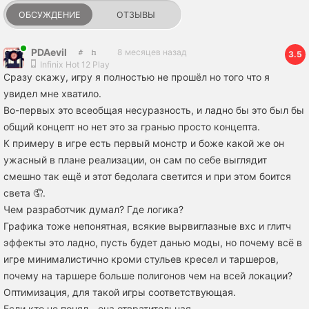
ОБСУЖДЕНИЕ
ОТЗЫВЫ
PDAevil
8 месяцев назад
3.5
Infinix Hot 12 Play
Сразу скажу, игру я полностью не прошёл но того что я
увидел мне хватило.
Во-первых это всеобщая несуразность, и ладно бы это был бы
общий концепт но нет это за гранью просто концепта.
К примеру в игре есть первый монстр и боже какой же он
ужасный в плане реализации, он сам по себе выглядит
смешно так ещё и этот бедолага светится и при этом боится
света 🤦.
Чем разработчик думал? Где логика?
Графика тоже непонятная, всякие вырвиглазные вхс и глитч
эффекты это ладно, пусть будет данью моды, но почему всё в
игре минималистично кроми стульев кресел и таршеров,
почему на таршере больше полигонов чем на всей локации?
Оптимизация, для такой игры соответствующая.
Если кто не понял - она отвратительная.