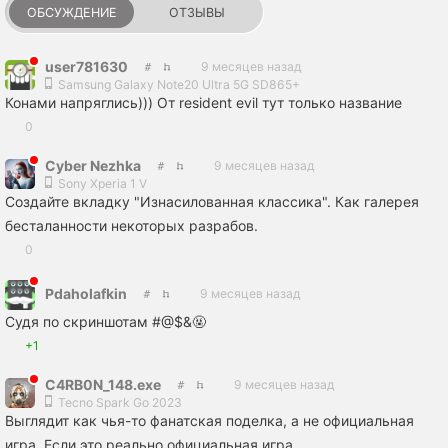
ОБСУЖДЕНИЕ
ОТЗЫВЫ
user781630
9 месяцев назад
Samsung Galaxy Note20 Ultra 5G SD865+
Конами напряглись))) От resident evil тут только название
0
Cyber Nezhka
9 месяцев назад
Sony Xperia 1 V
Создайте вкладку "Изнасилованная классика". Как галерея
бесталанности некоторых разрабов.
0
Pdaholafkin
9 месяцев назад
Судя по скриншотам #@$&🤬
+1
C4RB0N_148.exe
9 месяцев назад
Tecno Spark Go 2023
Выглядит как чья-то фанатская поделка, а не официальная
игра. Если это реально официальная игра.