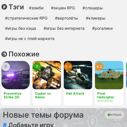
Тэги
#зомби
#экшен RPG
#слэшеры
#cтратегические RPG
#вертолёты
#кликеры
#игры без кэша
#игры без интернета
#рогалики
#игры не с плей маркета
Похожие
0
7
6.4
4.3
Preventive
Copter vs
Heli Attack
Pixel
Strike 3D
Aliens
Helicopter
Simulator
Новые темы форума
БОЛЬШЕ
#
Добавьте игру