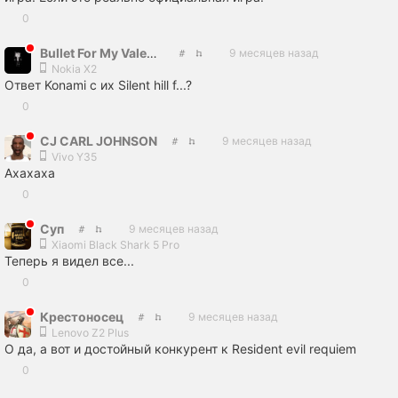
0
Bullet For My Valentine
9 месяцев назад
Nokia X2
Ответ Konami с их Silent hill f...?
0
CJ CARL JOHNSON
9 месяцев назад
Vivo Y35
Ахахаха
0
Сyп
9 месяцев назад
Xiaomi Black Shark 5 Pro
Теперь я видел все...
0
Крестоносец
9 месяцев назад
Lenovo Z2 Plus
О да, а вот и достойный конкурент к Resident evil requiem
0