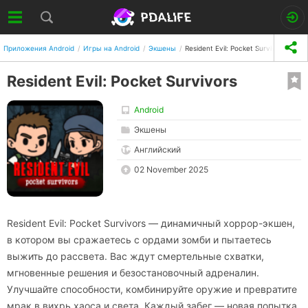
Приложения Android
Игры на Android
Экшены
Resident Evil: Pocket Survivors
Resident Evil: Pocket Survivors
Android
Экшены
Английский
02 November 2025
Resident Evil: Pocket Survivors — динамичный хоррор-экшен,
в котором вы сражаетесь с ордами зомби и пытаетесь
выжить до рассвета. Вас ждут смертельные схватки,
мгновенные решения и безостановочный адреналин.
Улучшайте способности, комбинируйте оружие и превратите
мрак в вихрь хаоса и света. Каждый забег — новая попытка