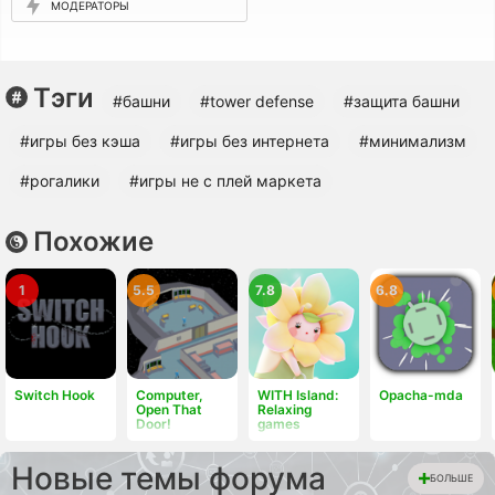
МОДЕРАТОРЫ
Тэги
#башни
#tower defense
#защита башни
#игры без кэша
#игры без интернета
#минимализм
#рогалики
#игры не с плей маркета
Похожие
1
5.5
7.8
6.8
Switch Hook
Computer,
WITH Island:
Opacha-mda
Open That
Relaxing
Door!
games
Новые темы форума
БОЛЬШЕ