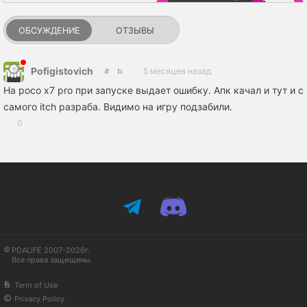
ОБСУЖДЕНИЕ
ОТЗЫВЫ
Pofigistovich
5 месяцев назад
На poco x7 pro при запуске выдает ошибку. Апк качал и тут и с
самого itch разраба. Видимо на игру подзабили.
0
PDALIFE 2007-2026г.
Все права защищены.
Term of Use
Privacy Policy