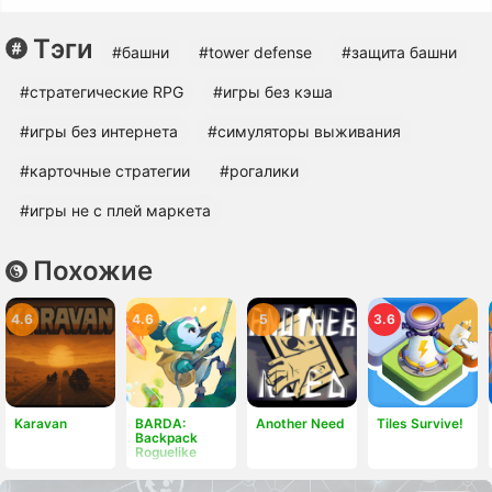
Тэги
#башни
#tower defense
#защита башни
#cтратегические RPG
#игры без кэша
#игры без интернета
#симуляторы выживания
#карточные стратегии
#рогалики
#игры не с плей маркета
Похожие
4.6
4.6
5
3.6
Karavan
BARDA:
Another Need
Tiles Survive!
Backpack
Roguelike