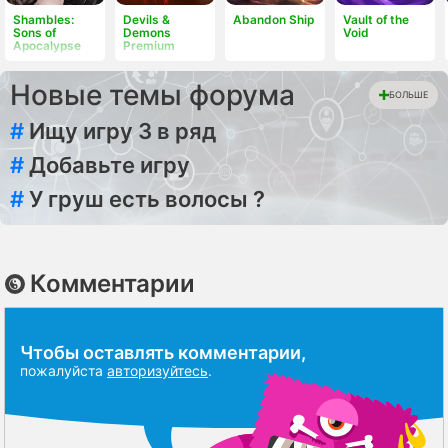
Shambles:
Devils &
Abandon Ship
Vault of the
Sons of
Demons
Void
Apocalypse
Premium
Новые темы форума
БОЛЬШЕ
#
Ищу игру 3 в ряд
#
Добавьте игру
#
У груш есть волосы ?
Комментарии
Чтобы оставлять комментарии,
пожалуйста
авторизуйтесь
.