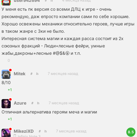
user942694
4 месяца назад
У меня есть пк версия со всеми ДЛЦ к игре - очень
рекомендую, даж епросто компании сами по себе хорошие.
Хорошо освежены механики относительно героев, лучше игры
в таком жанре с 3ки не было.
Интересная система магии и каждая расса состоит из 2х
союзных фракций - Люди+лесные фейри, умные
жабы,дакроны+лесные #@$&🤬 и т.п.
0
Mitek
7 месяцев назад
8/10
+1
Azure
7 месяцев назад
Отличная альтернатива героям меча и магии
+1
MikeziXD
7 месяцев назад
8.5
Infinix Note 3