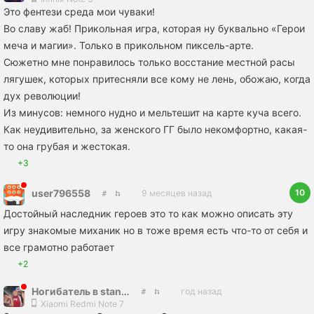
Это фентези среда мои чуваки!
Во славу жаб! Прикольная игра, которая ну буквально «Герои
меча и магии». Только в прикольном пиксель-арте.
Сюжетно мне понравилось только восстание местной расы
лягушек, которых притесняли все кому не лень, обожаю, когда
дух революции!
Из минусов: немного нудно и мельтешит на карте куча всего.
Как неудивительно, за женского ГГ было некомфортно, какая-
то она грубая и жестокая.
+3
10
user796558
9 месяцев назад
Достойный наследник героев это то как можно описать эту
игру знакомые миханик но в тоже время есть что-то от себя и
все грамотно работает
+2
Ногибатель в standoff2 Spechnaz Polizei
год назад
Xiaomi Redmi Note 7