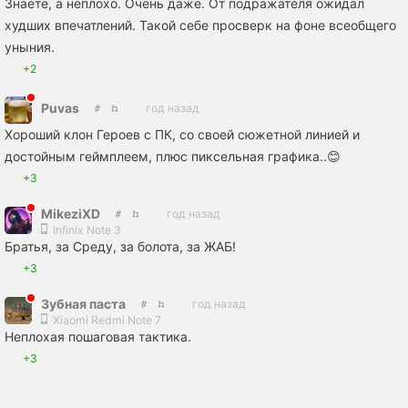
Знаете, а неплохо. Очень даже. От подражателя ожидал
худших впечатлений. Такой себе просверк на фоне всеобщего
уныния.
+2
Puvas
год назад
Хороший клон Героев с ПК, со своей сюжетной линией и
достойным геймплеем, плюс пиксельная графика..😊
+3
MikeziXD
год назад
Infinix Note 3
Братья, за Среду, за болота, за ЖАБ!
+3
Зубная пaста
год назад
Xiaomi Redmi Note 7
Неплохая пошаговая тактика.
+3