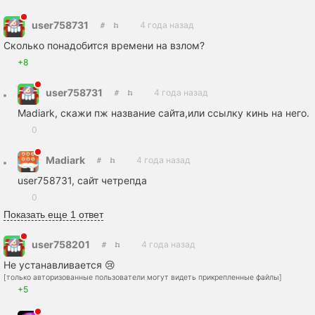
user758731
4 года назад
Сколько понадобится времени на взлом?
+8
user758731
4 года назад
Madiark, скажи пж название сайта,или ссылку кинь на него.
0
Madiark
4 года назад
user758731, сайт четрепда
0
Показать еще 1 ответ
user758201
4 года назад
Не устанавливается 😢
[только авторизованные пользователи могут видеть прикрепленные файлы]
+5