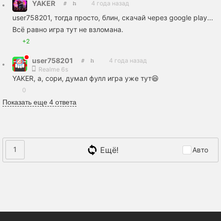
YAKER
4 года назад
user758201, тогда просто, блин, скачай через google play...
Всë равно игра тут не взломана.
+2
user758201
4 года назад
Realme 6s
YAKER, а, сори, думал фулл игра уже тут😆
0
Показать еще 4 ответа
Ещё!
1
Авто