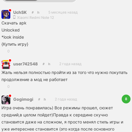
UchSK
5 месяцев назад
Xiaomi Redmi Note 12
Скачать apk
Unlocked
*look inside
{Купить игру}
0
user742548
2 года назад
Жаль нельзя полностью пройти из за того что нужно покупать
продолжение а мод не работает
0
8
Gogimogi
2 года назад
Игра очень понравилась) Все режимы прошел, сюжет
средний,в целом пойдет)Правда к середине скучно
становится даже на сложном, я просто менял стиль игры и
уже интереснее становится (это когда после основного