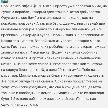
Прошел это "#@$&🤬" 70% игры просто уже пролетал мимо, на
лучшем корабле , который достаточно быстро добывается.
Оружие только бомбы с скелетами не находил, как на
кораблях призраках.А так все было. Две молнии ставишб две
кислотнве мортиры. Пушки по выбору воспламеняющие или
пробивающие корму и вуаля. Первый залп 3-5 половинчатые.
Кашляют в кислоте. Второй залп из уислот на старое место
однв. Где тушат пожар или пробойны латают, а вторая там где
хилятся на носу. И вся наука. Дохнут как мухи корбли на
плаву остаются. А против кракенов молнии на снайперские
меняешь. И все тоже самое. В игре после того как ты ставишь
на корпус броню даже 10, а если 20 то тв имба. Тебя лишь
царапают. Можно тараном выбивать и гаргулиями поджигать
.Не пойму откуда такая оценка. Основную прошел "через не
хочу"чтобы уже убедиться , что она в конце не расцветет!А
там еще и свободный и компании маленькие.Кто их проходить
будет? Это надо себя прям заставить.Игра.. Уйня полная
однотипная дрочилка.