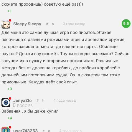
сюжета проходишь) советую ещё раз)))
+1
9.5
Sleepy Sleepy
3 года назад
Для меня это самая лучшая игра про пиратов. Этакая
песочница с разными режимами игры и арсеналом оружия,
которое зависит от места где находятся порты. Обилище
пауков? Держи паутиномёт. Трупы из воды вылезают? Сейчас
засунем их в пушку и отправим противникам. Различные
методы боя от драки на короблях, до пробоин кораблей с
дальнейшим потоплением судна. Ох, а сюжетки там тоже
прикольные. Каждая даёт свой опыт.
+3
JenyaZlo
4 года назад
POCO F3
Забавная , я бы даже купил
+4
user743253
4 года назад