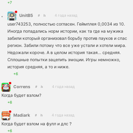
+7
UnitB5
4 года назад
user743253, полностью согласен. Геймплея 0,0034 из 10.
Иногда попадались норм истории, как та где на мужика
забили который организовал борьбу против пауков и спас
регион. Забили потому что все уже устали и хотели мира.
Недожали короче. А в целом история такая... средняя.
Сплошные попытки зацепить эмоции. Игры немножко,
история средняя, а то и ниже.
+6
Correns
4 года назад
Когда будет взлом?
+6
Madiark
4 года назад
Когда будет взлом на фулл и длс ?
+6