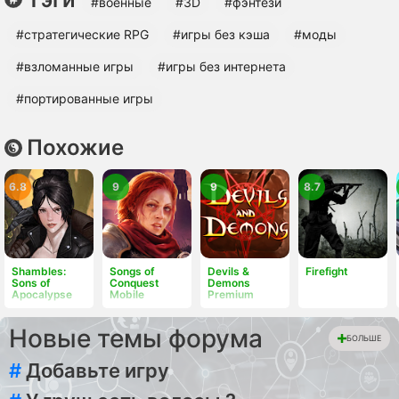
#военные
#3D
#фэнтези
#cтратегические RPG
#игры без кэша
#моды
#взломанные игры
#игры без интернета
#портированные игры
Похожие
6.8
9
9
8.7
Shambles:
Songs of
Devils &
Firefight
Sons of
Conquest
Demons
Apocalypse
Mobile
Premium
Новые темы форума
БОЛЬШЕ
#
Добавьте игру