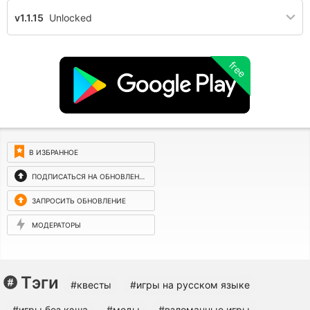
v1.1.15
Unlocked
free
В ИЗБРАННОЕ
ПОДПИСАТЬСЯ НА ОБНОВЛЕНИЯ
ЗАПРОСИТЬ ОБНОВЛЕНИЕ
МОДЕРАТОРЫ
Тэги
#квесты
#игры на русском языке
#игры без кэша
#моды
#взломанные игры