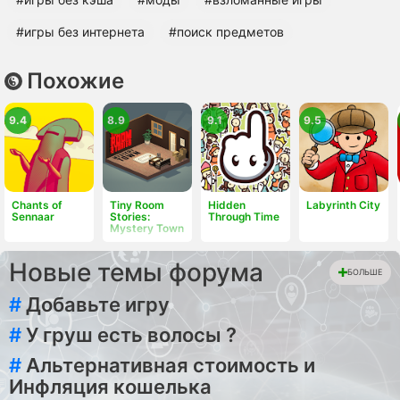
#игры без интернета
#поиск предметов
Похожие
9.4
8.9
9.1
9.5
Chants of
Tiny Room
Hidden
Labyrinth City
Sennaar
Stories:
Through Time
Mystery Town
Новые темы форума
БОЛЬШЕ
#
Добавьте игру
#
У груш есть волосы ?
#
Альтернативная стоимость и
Инфляция кошелька