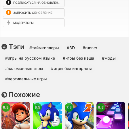
ПОДПИСАТЬСЯ НА ОБНОВЛЕНИЯ
ЗАПРОСИТЬ ОБНОВЛЕНИЕ
МОДЕРАТОРЫ
Тэги
#таймкиллеры
#3D
#runner
#игры на русском языке
#игры без кэша
#моды
#взломанные игры
#игры без интернета
#вертикальные игры
Похожие
8.3
8.5
7.8
8.8