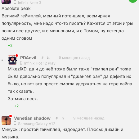
Infinix Note 3
Absolute peak
Великий геймплей, мемный потенциал, всемирная
популярность, мне надо что-то писать? Кажется от этой игры
пошли все другие, и с миньонами, и с Томом, ну легенда
одним словом
+2
PDAevil
5 месяцев назад
Infinix Hot 12 Play
MikeziXD, да и до неё тоже были таже "темпел ран" тоже
была довольно популярная и "джангел ран" да дафига их
было, но вот эта просто смогла удержаться на горе хайпа
так сказать.
Затмила всех.
+2
Venetian shadow
9 месяцев назад
Samsung Galaxy A12
Минусы: простой геймплей, надоедает. Плюсы: дизайн и
музыка.