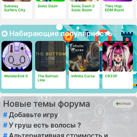
Subway
Sonic Dash
Sonic Dash 2:
Tiles Hop:
Surfers City
Sonic Boom
EDM Rush!
Набирающие популярность
WonderEnd 0
The Bottom
Infinite Curse
CR33P
Line
Новые темы форума
БОЛЬШЕ
#
Добавьте игру
#
У груш есть волосы ?
#
Альтернативная стоимость и