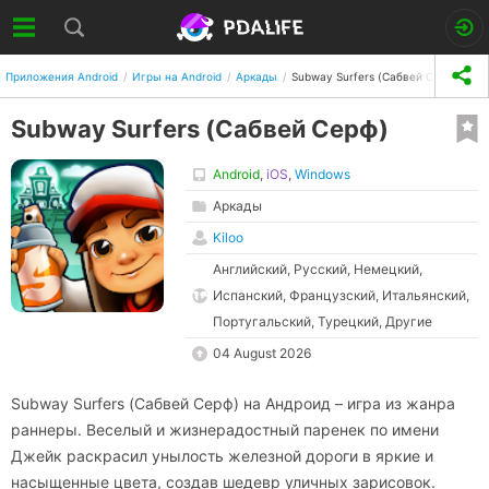
Приложения Android
Игры на Android
Аркады
Subway Surfers (Сабвей Серф)
Subway Surfers (Сабвей Серф)
Android
,
iOS
,
Windows
Аркады
Kiloo
Английский, Русский, Немецкий,
Испанский, Французский, Итальянский,
Португальский, Турецкий, Другие
04 August 2026
Subway Surfers (Сабвей Серф) на Андроид – игра из жанра
раннеры. Веселый и жизнерадостный паренек по имени
Джейк раскрасил унылость железной дороги в яркие и
насыщенные цвета, создав шедевр уличных зарисовок.