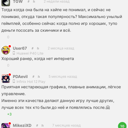
TGW
2 недели назад
Тогда когда она была на хайпе не понимал, и сейчас не
понимаю, откуда такая популярность? Максимально унылый
геймплей, особенно сейчас когда полно игр хороших, тупо
деньги пососать за скинчики и всë.
0
User67
2 месяца назад
Huawei P40 Lite
Хороший ранер, когда нет интернета
0
PDAevil
5 месяцев назад
Infinix Hot 12 Play
Приятная нестареющая графика, плавные анимации, лёгкое
управление.
Именно эти качества делают данную игру лучше других,
лучше всех тех кто были до неё и появлялись после.🤗
+3
MikeziXD
7 месяцев назад
10