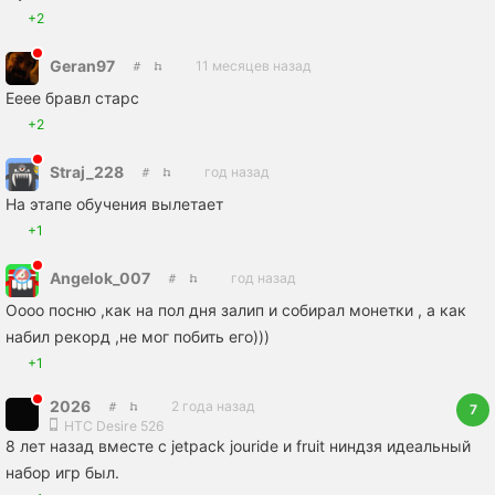
+2
Geran97
11 месяцев назад
Ееее бравл старс
+2
Straj_228
год назад
На этапе обучения вылетает
+1
Angelok_007
год назад
Оооо посню ,как на пол дня залип и собирал монетки , а как
набил рекорд ,не мог побить его)))
+1
2026
2 года назад
7
HTC Desire 526
8 лет назад вместе с jetpack jouride и fruit ниндзя идеальный
набор игр был.