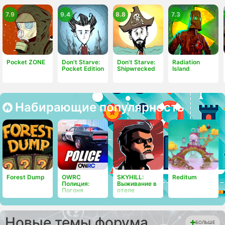
7.9
9.4
8.8
7.3
Pocket ZONE
Don't Starve:
Don't Starve:
Radiation
Pocket Edition
Shipwrecked
Island
Набирающие популярность
Forest Dump
OWRC
SKYHILL:
Reditum
Полиция:
Выживание в
Погоня
отеле
Новые темы форума
БОЛЬШЕ