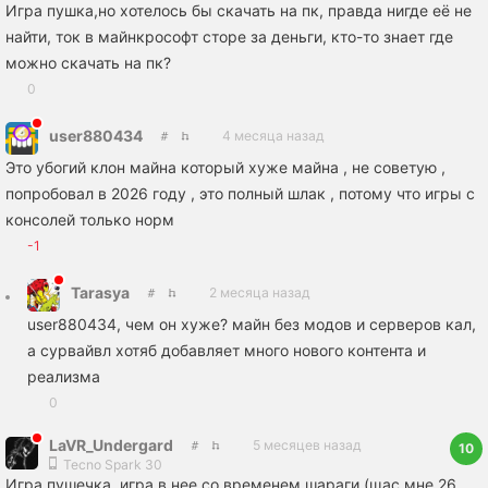
Игра пушка,но хотелось бы скачать на пк, правда нигде её не
найти, ток в майнкрософт сторе за деньги, кто-то знает где
можно скачать на пк?
0
user880434
4 месяца назад
Это убогий клон майна который хуже майна , не советую ,
попробовал в 2026 году , это полный шлак , потому что игры с
консолей только норм
-1
Tarasya
2 месяца назад
user880434, чем он хуже? майн без модов и серверов кал,
а сурвайвл хотяб добавляет много нового контента и
реализма
0
LaVR_Undergard
5 месяцев назад
10
Tecno Spark 30
Игра пушечка, игра в нее со временем шараги (щас мне 26,