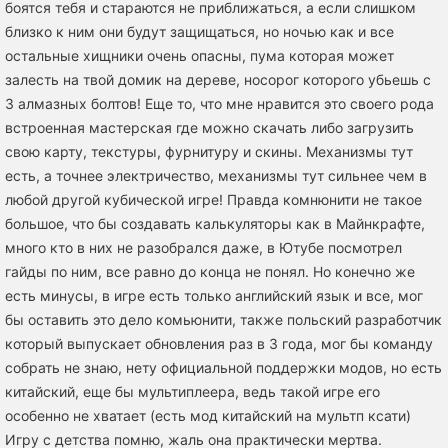
боятся тебя и стараются не приближаться, а если слишком
близко к ним они будут защищаться, но ночью как и все
остальные хищники очень опасны, пума которая может
залесть на твой домик на дереве, носорог которого убьешь с
3 алмазных болтов! Еще то, что мне нравится это своего рода
встроенная мастерская где можно скачать либо загрузить
свою карту, текстуры, фурнитуру и скины. Механизмы тут
есть, а точнее электричество, механизмы тут сильнее чем в
любой другой кубической игре! Правда комнюнити не такое
большое, что бы создавать калькуляторы как в Майнкрафте,
много кто в них не разобрался даже, в Ютубе посмотрел
гайды по ним, все равно до конца не понял. Но конечно же
есть минусы, в игре есть только английский язык и все, мог
бы оставить это дело комьюнити, также польский разработчик
который выпускает обновления раз в 3 года, мог бы команду
собрать не знаю, нету официальной поддержки модов, но есть
китайский, еще бы мультиплеера, ведь такой игре его
особенно не хватает (есть мод китайский на мультп ксати)
Игру с детства помню, жаль она практически мертва.