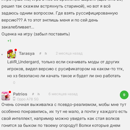
решил так скажем встряхнуть стариной), но вот я всё
задаюсь одним вопросом. Где взять руссифицированную
версию??? А то этот энглишь меня и по сей день
закалебливает...
Оценка на игру (забыл поставить)
+1
Tarasya
2 месяца назад
LaVR_Undergard, только если скачивать моды от других
игроков, видел версию с русификатором на каком-то тгк,
но хз безопасно ли качать такое и будет ли оно работать
0
Patrios
6 месяцев назад
9
Oppo A78 5G
Очень сочная выживалка с псевдо-реализмом, мобы мне тут
особенно понравились, их тут не мало, а почти у каждого есть
свой интеллект, например можно увидеть как стая волков
гонится за быком по твоему огороду!! Волки которые днем