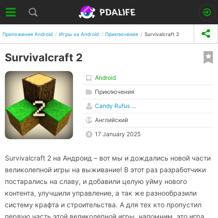
Приложения Android
Игры на Android
Приключения
Survivalcraft 2
Survivalcraft 2
Android
Приключения
Candy Rufus ...
Английский
17 January 2025
Survivalcraft 2 на Андроид – вот мы и дождались новой части
великолепной игры на выживание! В этот раз разработчики
постарались на славу, и добавили целую уйму нового
контента, улучшили управление, а так же разнообразили
систему крафта и строительства. А для тех кто пропустил
первую часть этой великолепной игры, напомним, это игра