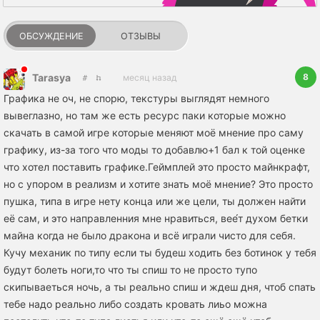
ОБСУЖДЕНИЕ
ОТЗЫВЫ
8
Tarasya
месяц назад
Графика не оч, не спорю, текстуры выглядят немного
вывеглазно, но там же есть ресурс паки которые можно
скачать в самой игре которые меняют моё мнение про саму
графику, из-за того что моды то добавлю+1 бал к той оценке
что хотел поставить графике.Геймплей это просто майнкрафт,
но с упором в реализм и хотите знать моё мнение? Это просто
пушка, типа в игре нету конца или же цели, ты должен найти
её сам, и это направленния мне нравиться, вее́т духом бетки
майна когда не было дракона и всё играли чисто для себя.
Кучу механик по типу если ты будеш ходить без ботинок у тебя
будут болеть ноги,то что ты спиш то не просто тупо
скипываеться ночь, а ты реально спиш и ждеш дня, чтоб спать
тебе надо реально либо создать кровать лиьо можна