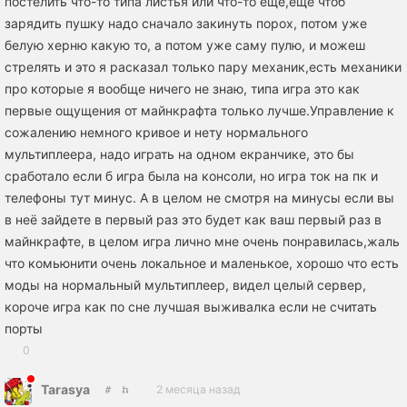
постелить что-то типа листья или что-то ещё,ещё чтоб
зарядить пушку надо сначало закинуть порох, потом уже
белую херню какую то, а потом уже саму пулю, и можеш
стрелять и это я расказал только пару механик,есть механики
про которые я вообще ничего не знаю, типа игра это как
первые ощущения от майнкрафта только лучше.Управление к
сожалению немного кривое и нету нормального
мультиплеера, надо играть на одном екранчике, это бы
сработало если б игра была на консоли, но игра ток на пк и
телефоны тут минус. А в целом не смотря на минусы если вы
в неё зайдете в первый раз это будет как ваш первый раз в
майнкрафте, в целом игра лично мне очень понравилась,жаль
что комьюнити очень локальное и маленькое, хорошо что есть
моды на нормальный мультиплеер, видел целый сервер,
короче игра как по сне лучшая выживалка если не считать
порты
0
Tarasya
2 месяца назад