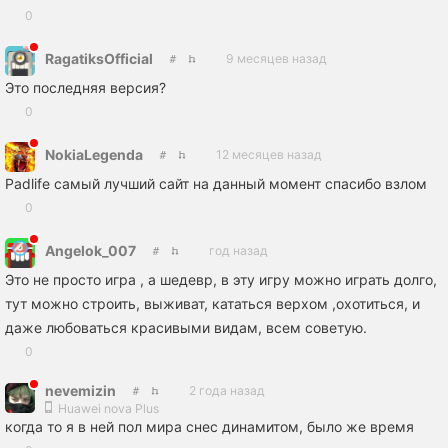
0
RagatiksOfficial
9 месяцев назад
Это последняя версия?
0
NokiaLegenda
12 месяцев назад
Padlife самый лучший сайт на данный момент спасибо взлом
0
Angelok_007
год назад
Это не просто игра , а шедевр, в эту игру можно играть долго,
тут можно строить, выживат, кататься верхом ,охотиться, и
даже любоваться красивыми видам, всем советую.
0
nevemizin
2 года назад
Huawei nova Plus
когда то я в ней пол мира снес динамитом, было же время