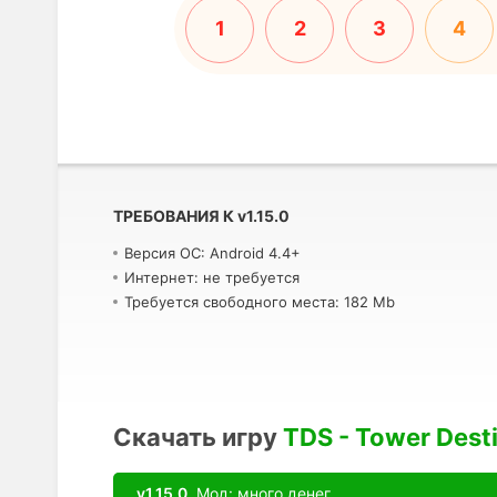
1
2
3
4
ТРЕБОВАНИЯ К
v
1.15.0
Версия ОС: Android 4.4+
Интернет: не требуется
Требуется свободного места: 182 Mb
Скачать игру
TDS - Tower Dest
v1.15.0
Мод: много денег