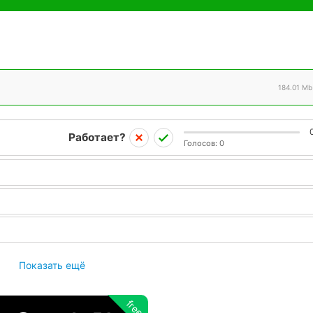
184.01 Mb
Работает?
Голосов:
0
Показать ещё
free