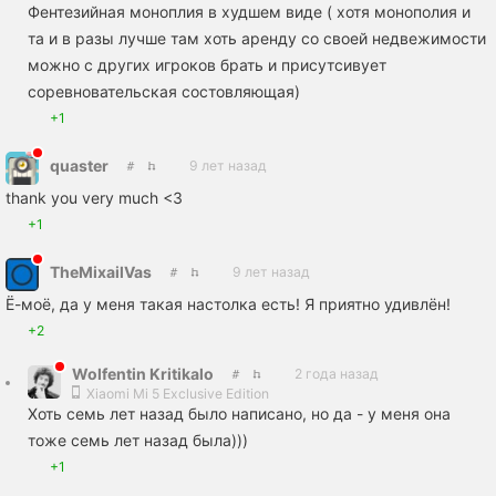
Фентезийная моноплия в худшем виде ( хотя монополия и
та и в разы лучше там хоть аренду со своей недвежимости
можно с других игроков брать и присутсивует
соревновательская состовляющая)
+1
quaster
9 лет назад
thank you very much <3
+1
TheMixailVas
9 лет назад
Ё-моё, да у меня такая настолка есть! Я приятно удивлён!
+2
Wolfеntin Kritikalo
2 года назад
Xiaomi Mi 5 Exclusive Edition
Хоть семь лет назад было написано, но да - у меня она
тоже семь лет назад была)))
+1