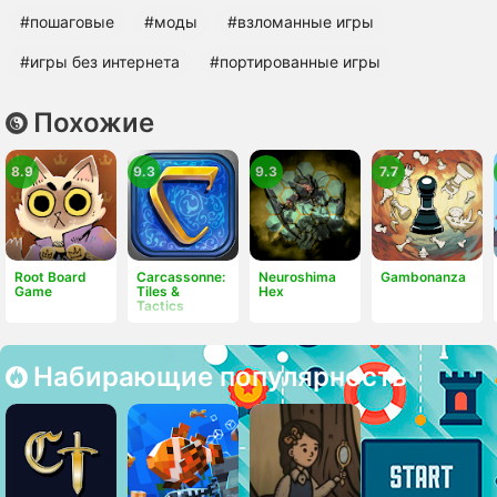
#пошаговые
#моды
#взломанные игры
#игры без интернета
#портированные игры
Похожие
8.9
9.3
9.3
7.7
Root Board
Carcassonne:
Neuroshima
Gambonanza
Game
Tiles &
Hex
Tactics
Набирающие популярность