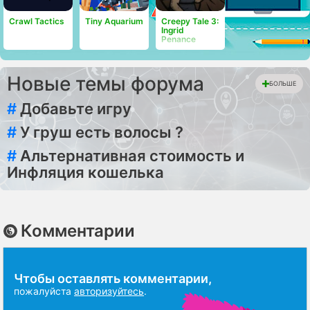
Crawl Tactics
Tiny Aquarium
Creepy Tale 3:
Ingrid
Penance
Новые темы форума
БОЛЬШЕ
#
Добавьте игру
#
У груш есть волосы ?
#
Альтернативная стоимость и
Инфляция кошелька
Комментарии
Чтобы оставлять комментарии,
пожалуйста
авторизуйтесь
.