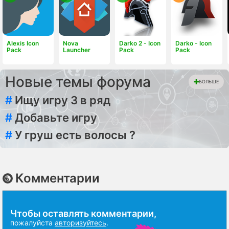
Alexis Icon
Nova
Darko 2 - Icon
Darko - Icon
Pack
Launcher
Pack
Pack
Новые темы форума
БОЛЬШЕ
#
Ищу игру 3 в ряд
#
Добавьте игру
#
У груш есть волосы ?
Комментарии
Чтобы оставлять комментарии,
пожалуйста
авторизуйтесь
.