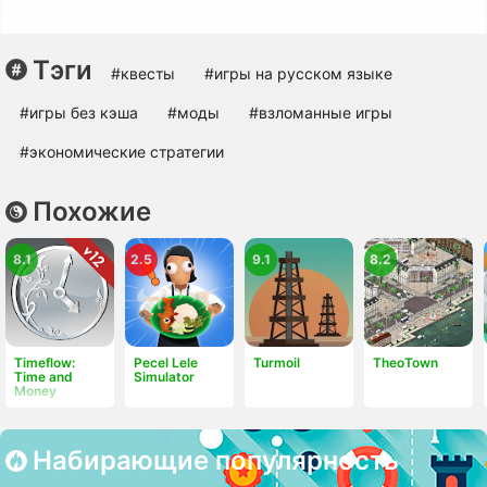
Тэги
#квесты
#игры на русском языке
#игры без кэша
#моды
#взломанные игры
#экономические стратегии
Похожие
8.1
2.5
9.1
8.2
Timeflow:
Pecel Lele
Turmoil
TheoTown
Time and
Simulator
Money
Набирающие популярность