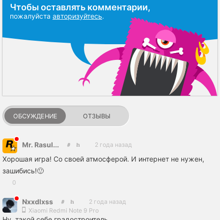
Чтобы оставлять комментарии,
пожалуйста
авторизуйтесь
.
ОБСУЖДЕНИЕ
ОТЗЫВЫ
Mr. Rasul...
2 года назад
Хорошая игра! Со своей атмосферой. И интернет не нужен,
зашибись!🙂
0
Nxxdlxss
2 года назад
Xiaomi Redmi Note 9 Pro
Ну, такой себе градостроитель