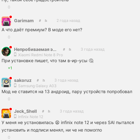
0
Garimam
2 года назад
А что даёт премиум? В моде его нет?
0
Непробиваемая эльфийка
3 года назад
Xiaomi Redmi Note 8 Pro
При установке пишет, что там в-ир-усы 🤔
+1
sakoruz
3 года назад
Samsung Galaxy A03
Мод не ставится на 13 андроид, пару устройств попробовал
0
Jeck_Shell
3 года назад
Infinix Note 12
У меня не установилась 😫 infinix note 12 и через SAI пытался
установить и подписи менял, ни че не помогло
0