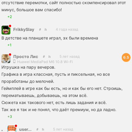
отсутствие перемотки, сайт полностью скомпенсировал этот
минус, большое вам спасибо!
+2
FrikkySlay
4 года назад
В детстве на планшете играл, эх были времена
+1
Просто Лис
5 лет назад
6.5
Huawei MediaPad M6 10.8 Wi-Fi
Игрушка на пару вечеров.
Графика в игра классная, пусть и пиксельная, но все
проработаны до мелочей.
Геймплей в игре как бы есть, но и как бы его нет. Строишь,
перематываешь, добываешь, на этом всё.
Сюжета как такового нет, есть лишь задания и всё.
Так же я так и не понял, что даёт премиум, но да ладно.
+3
user...
5 лет назад