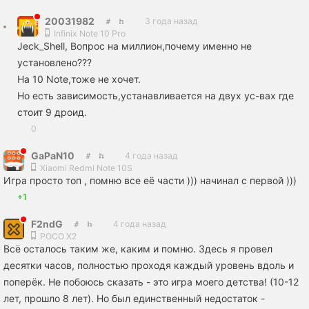
20031982
3 года назад
Infinix Note 10 Pro
Jeck_Shell, Вопрос на миллион,почему именно не
установлено???
На 10 Note,тоже не хочет.
Но есть зависимость,устанавливается на двух ус-вах где
стоит 9 дроид.
0
GaPaN10
4 года назад
Xiaomi Redmi Note 10S
Игра просто топ , помню все её части ))) начинал с первой )))
+1
F2ndG
4 года назад
POCO X2
Всё осталось таким же, каким и помню. Здесь я провел
десятки часов, полностью проходя каждый уровень вдоль и
поперёк. Не побоюсь сказать - это игра моего детства! (10-12
лет, прошло 8 лет). Но был единственный недостаток -