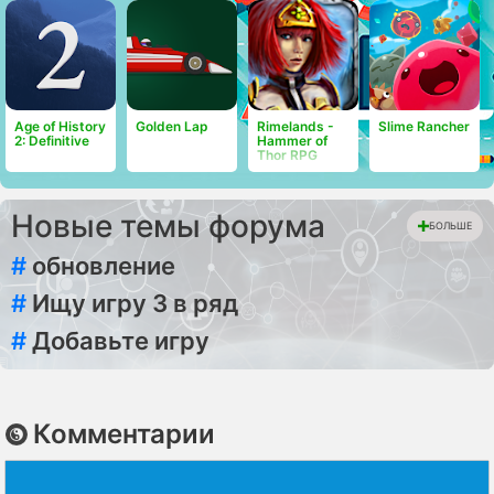
Age of History
Golden Lap
Rimelands -
Slime Rancher
2: Definitive
Hammer of
Thor RPG
Новые темы форума
БОЛЬШЕ
#
обновление
#
Ищу игру 3 в ряд
#
Добавьте игру
Комментарии