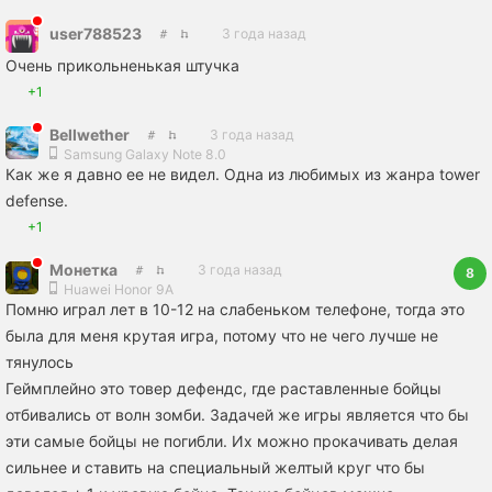
user788523
3 года назад
Очень прикольненькая штучка
+1
Bellwether
3 года назад
Samsung Galaxy Note 8.0
Как же я давно ее не видел. Одна из любимых из жанра tower
defense.
+1
Монетка
3 года назад
8
Huawei Honor 9A
Помню играл лет в 10-12 на слабеньком телефоне, тогда это
была для меня крутая игра, потому что не чего лучше не
тянулось
Геймплейно это товер дефендс, где раставленные бойцы
отбивались от волн зомби. Задачей же игры является что бы
эти самые бойцы не погибли. Их можно прокачивать делая
сильнее и ставить на специальный желтый круг что бы