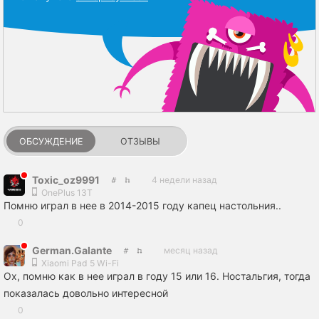
ОБСУЖДЕНИЕ
ОТЗЫВЫ
Toxic_oz9991
4 недели назад
OnePlus 13T
Помню играл в нее в 2014-2015 году капец настольния..
0
German.Galante
месяц назад
Xiaomi Pad 5 Wi-Fi
Ох, помню как в нее играл в году 15 или 16. Ностальгия, тогда
показалась довольно интересной
0