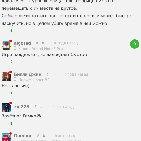
давался + 1 к уровню бойца. Так же бойцов можно
перемещать с их места на другое.
Сейчас же игра выглядит не так интересно и может быстро
наскучить, но в целом убить время в ней можно
+1
algorad
4 года назад
9
Xiaomi Redmi Note 7 Pro
Игра балдежная, но надоедает быстро
+2
Билли Джин
4 года назад
Huawei Honor 8S
Ностальгия))
+1
zig228
5 лет назад
Зачётная Гамка🎮
+1
Dumbor
5 лет назад