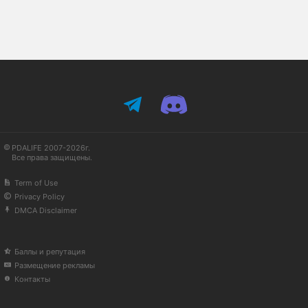
PDALIFE 2007-2026г.
Все права защищены.
Term of Use
Privacy Policy
DMCA Disclaimer
Баллы и репутация
Размещение рекламы
Контакты
Available in English