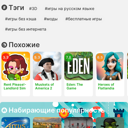
Тэги
#3D
#игры на русском языке
#игры без кэша
#моды
#бесплатные игры
#игры без интернета
Похожие
3.3
5.3
7.8
6.5
Rent Please!-
Muskets of
Eden: The
Heroes of
Landlord Sim
America 2
Game
Flatlandia
Набирающие популярность