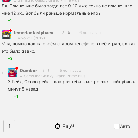
Samsung Galaxy Grand Prime Plus
Ля..Помню мне было тогда лет 9-10 уже точно не помню щяс
мне 12 эх...Вот были раньше нормальные игры
+1
temerlantastybaev532
6 лет назад
Vivo Y11 (2019)
Мля, помню как на своём старом телефоне в неё играл, эх как
это было давно.
+3
Dumbor
5 лет назад
Samsung Galaxy Grand Prime Plus
3 Рейх, Ооооо рейх я как-раз тебя в метро ласт найт убивал
минут 5 назад
+1
Ещё!
1
Авто