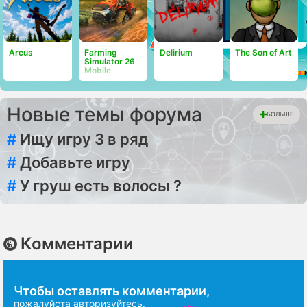
Arcus
Farming
Delirium
The Son of Art
Simulator 26
Mobile
Новые темы форума
БОЛЬШЕ
#
Ищу игру 3 в ряд
#
Добавьте игру
#
У груш есть волосы ?
Комментарии
Чтобы оставлять комментарии,
пожалуйста
авторизуйтесь
.