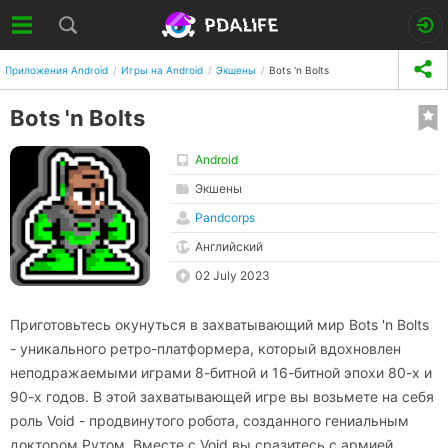
Приложения Android
Игры на Android
Экшены
Bots 'n Bolts
Bots 'n Bolts
Android
Экшены
Pandcorps
Английский
02 July 2023
Приготовьтесь окунуться в захватывающий мир Bots 'n Bolts
- уникального ретро-платформера, который вдохновлен
неподражаемыми играми 8-битной и 16-битной эпохи 80-х и
90-х годов. В этой захватывающей игре вы возьмете на себя
роль Void - продвинутого робота, созданного гениальным
доктором Рутом. Вместе с Void вы сразитесь с армией