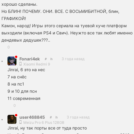
хорошо сделаны.
Но БЛИН! ПОЧЕМУ. ОНИ. ВСЕ. С ВОСЬМИБИТНОЙ, блин,
ГРАФИКОЙ!
Камон, народ! Игры этого сериала на туевой хуче платформ
выходили (включая PS4 и Свич). Неужто все так любят именно
дендевых дедушек???..
0
Fonari4ek
3 года назад
Xiaomi Redmi 9
Jinrai, 6 это на нес
7 на снёс
8 на пс1
9 и 10 для псн
11 современная
0
user468845
3 года назад
Meizu Pro 6 Plus 128GB
Jinrai, ну так порты все от туда просто