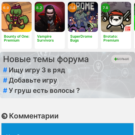
6.9
8.2
5.5
7.8
Bounty of One:
Vampire
SuperDrome
Brotato:
Premium
Survivors
Bugs
Premium
Новые темы форума
БОЛЬШЕ
#
Ищу игру 3 в ряд
#
Добавьте игру
#
У груш есть волосы ?
Комментарии