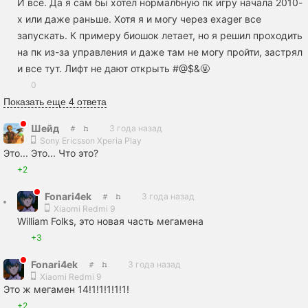
И всё. Да я сам бы хотел нормалбную пк игру начала 2010-
х или даже раньше. Хотя я и могу через exager все
запускать. К примеру биошок летает, но я решил проходить
на пк из-за управления и даже там не могу пройти, застрял
и все тут. Лифт не дают открыть #@$&🤬
0
Показать еще 4 ответа
Шейд
3 года назад
Sony Ericsson Xperia Play
Это... Это... Что это?
+2
Fonari4ek
3 года назад
Xiaomi Redmi 9
William Folks, это новая часть мегамена
+3
Fonari4ek
3 года назад
Xiaomi Redmi 9
Это ж мегамен 14!1!1!1!1!1!
+2