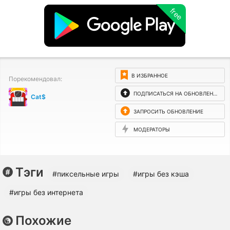
free
В ИЗБРАННОЕ
Порекомендовал:
ПОДПИСАТЬСЯ НА ОБНОВЛЕНИЯ
Cat$
ЗАПРОСИТЬ ОБНОВЛЕНИЕ
МОДЕРАТОРЫ
Тэги
#пиксельные игры
#игры без кэша
#игры без интернета
Похожие