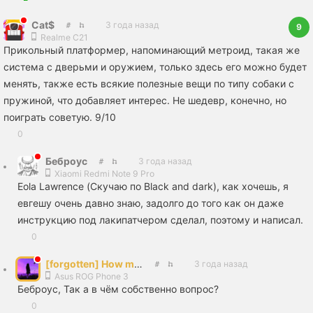
Cat$
3 года назад
9
Realme C21
Прикольный платформер, напоминающий метроид, такая же
система с дверьми и оружием, только здесь его можно будет
менять, также есть всякие полезные вещи по типу собаки с
пружиной, что добавляет интерес. Не шедевр, конечно, но
поиграть советую. 9/10
0
Беброус
3 года назад
Xiaomi Redmi Note 9 Pro
Eola Lawrence (Скучаю по Black and dark), как хочешь, я
евгешу очень давно знаю, задолго до того как он даже
инструкцию под лакипатчером сделал, поэтому и написал.
0
[forgotten] How much is your life worth
3 года назад
Asus ROG Phone 3
Беброус, Так а в чём собственно вопрос?
0