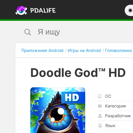
Приложения Android
Игры на Android
Головоломки
Doodle God™ HD
ОС
Категория
Разработчик
Язык