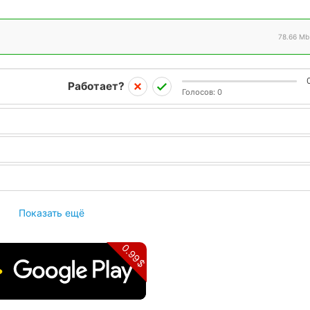
78.66 Mb
Работает?
Голосов:
0
Показать ещё
0.99$