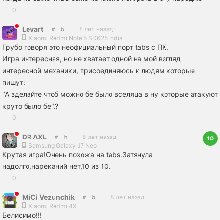
0
Levart
8 лет назад
Xiaomi Redmi Note 5 SD625 India
Грубо говоря это неофициальный порт tabs с ПК.
Игра интересная, но не хватает одной на мой взгляд
интересной механики, присоединяюсь к людям которые
пишут:
"А зделайте чтоб можно бе было вселяца в ну которые атакуют
круто было бе".?
0
DR AXL
8 лет назад
10
Samsung Galaxy J7 Neo
Крутая игра!Очень похожа на tabs.Затянула
надолго,нареканий нет,10 из 10.
0
MiCi Vezunchik
8 лет назад
Xiaomi Redmi 4X
Белисимо!!!