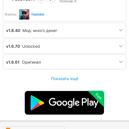
Голосов:
0
Файлы:
founder
v1.8.40
Мод: много денег
v1.6.70
Unlocked
v1.6.61
Оригинал
Показать ещё
free