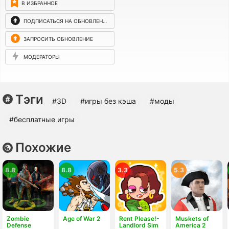
В ИЗБРАННОЕ
ПОДПИСАТЬСЯ НА ОБНОВЛЕНИЯ
ЗАПРОСИТЬ ОБНОВЛЕНИЕ
МОДЕРАТОРЫ
Тэги
#3D
#игры без кэша
#моды
#бесплатные игры
Похожие
8.8
8.8
3.3
5.3
Zombie
Age of War 2
Rent Please!-
Muskets of
Defense
Landlord Sim
America 2