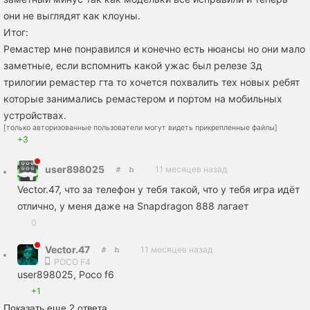
они не выглядят как клоуны.
Итог:
Ремастер мне понравился и конечно есть нюансы но они мало
заметные, если вспомнить какой ужас был релезе 3д
трилогии ремастер гта то хочется похвалить тех новых ребят
которые занимались ремастером и портом на мобильных
устройствах.
[только авторизованные пользователи могут видеть прикрепленные файлы]
+3
user898025
11 месяцев назад
Vector.47, что за телефон у тебя такой, что у тебя игра идёт
отлично, у меня даже на Snapdragon 888 лагает
0
Vector.47
11 месяцев назад
POCO F4
user898025, Poco f6
+1
Показать еще 2 ответа