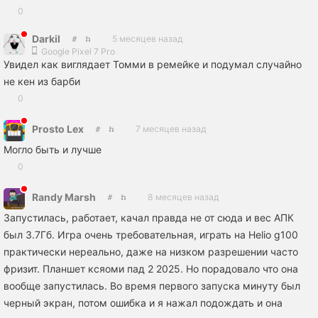
0
Darkil
5 месяцев назад
Google Pixel 7 Pro
Увидел как виглядает Томми в ремейке и подумал случайно
не кен из барби
0
Prosto Lex
7 месяцев назад
Могло быть и лучше
0
Randy Marsh
8 месяцев назад
Запустилась, работает, качал правда не от сюда и вес АПК
был 3.7Гб. Игра очень требовательная, играть на Helio g100
практически нереально, даже на низком разрешении часто
фризит. Планшет ксяоми пад 2 2025. Но порадовало что она
вообще запустилась. Во время первого запуска минуту был
черный экран, потом ошибка и я нажал подождать и она