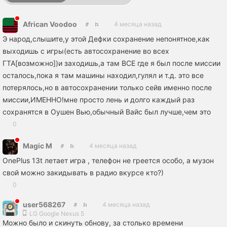
African Voodoo
4 месяца назад
Э народ,слышите,у этой Дефки сохранение непонятное,как
выходишь с игры(есть автосохранение во всех
ГТА[возможно])и заходишь,а там ВСЕ где я был после миссии
осталось,пока я там машины находил,гулял и т.д. это все
потерялось,но в автосохранении только сейв именно после
миссии,ИМЕННО!мне просто лень и долго каждый раз
сохранятся в Оушен Вью,обычный Вайс был лучше,чем это
0
Magic M
4 месяца назад
OnePlus 13t летает игра , телефон не греется особо, а музон
свой можно закидывать в радио вкурсе кто?)
0
user568267
4 месяца назад
LG Google Nexus 5
Можно было и скинуть обнову, за столько времени