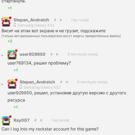
стартанула.
+1
Stepan_Andreich
год назад
Samsung Galaxy A32
Висит на этом вот экране и не грузит, подскажите
[только авторизованные пользователи могут видеть прикрепленные файлы]
+2
user929950
9 месяцев назад
user769134, решил проблему?
+1
Stepan_Andreich
9 месяцев назад
Samsung Galaxy A32
user929950, решил, установив другую версию с другого
ресурса
+1
Ray007
год назад
Can I log into my rockstar account for this game?