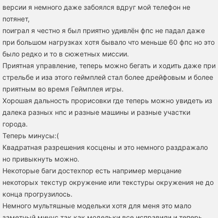
версии я немного даже забоялся вдруг мой телефон не
потянет,
поиграл я честно я был приятно удивлён фпс не падал даже
при большом нагрузках хотя бывало что меньше 60 фпс но это
было редко и то в сюжетных миссии.
Приятная управление, теперь можно бегать и ходить даже при
стрельбе и иза этого геймплей стал более дрейфовым и более
приятным во время Геймплея игры.
Хорошая дальность прорисовки где теперь можно увидеть из
далека разных нпс и разные машины и разные участки
города.
Теперь минусы:(
Квадратная разрешения косцены и это немного раздражало
но привыкнуть можно.
Некоторые баги достехпор есть например мерцание
некоторых текстур окружение или текстуры окружения не до
конца прогрузилось.
Немного мультяшные модельки хотя для меня это мало
заметный минус так как модельки все исправили и теперь