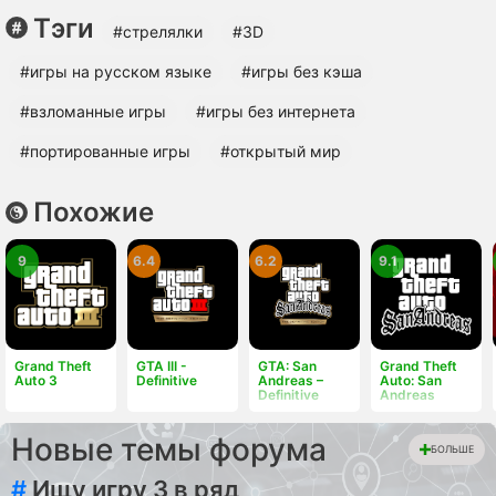
Тэги
#стрелялки
#3D
#игры на русском языке
#игры без кэша
#взломанные игры
#игры без интернета
#портированные игры
#открытый мир
Похожие
9
6.4
6.2
9.1
Grand Theft
GTA III -
GTA: San
Grand Theft
Auto 3
Definitive
Andreas –
Auto: San
Definitive
Andreas
Новые темы форума
БОЛЬШЕ
#
Ищу игру 3 в ряд