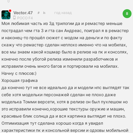
0
Vector.47
год назад
8
POCO F4
Моя любимая часть из 3д трилогии да и ремастер меньше
пострадал чем гта 3 и гта сан Андреас, поиграл я в ремастер
и наконец-то прошёл сюжет с модом на деньги и по факту
скажу что ремастер сделан неплохо именно что на мобилах,
все мы знаем какой кошмар было в релизе на пк и консолях,
конечно после убогой релиза изменили разработчиков и
исправили очень много багов и портировали на мобилах.
Начну с плюсов:)
Хорошая графика
да конечно тут не все идеально да и модели нпс выглядят так
себе хотя модельки персонажей сделан не плохо даже
моделька Томми версети, хотя в релизе он был пухлешом но
это исправили конечно,хорошие текстуры оружие и машин,
красивые блик солнца да и вся картинка выглядит не плохо.
Оптимизация тут сделана хорошо когда я увидел
характеристики пк и консольной версии и одзовы мобильной