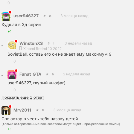
0
user946327
3 месяца назад
Худшая в 3д серии
+1
WinstonXS
3 недели назад
Xiaomi Redmi 10 2022
SovietBall, оставь его он не знает ему максимум 9
0
Fanat_GTA
2 недели назад
user946327, глупый ньюфаг)
0
Показать еще 1 ответ
Mrv2011
3 месяца назад
Спс автор в честь тебя назову детей
[только авторизованные пользователи могут видеть прикрепленные файлы]
+1