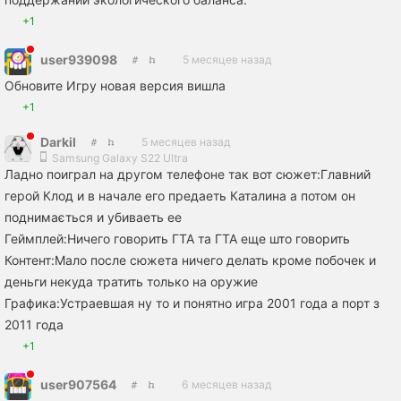
+1
user939098
5 месяцев назад
Обновите Игру новая версия вишла
+1
Darkil
5 месяцев назад
Samsung Galaxy S22 Ultra
Ладно поиграл на другом телефоне так вот сюжет:Главний
герой Клод и в начале его предаеть Каталина а потом он
поднимається и убиваеть ее
Геймплей:Ничего говорить ГТА та ГТА еще што говорить
Контент:Мало после сюжета ничего делать кроме побочек и
деньги некуда тратить только на оружие
Графика:Устраевшая ну то и понятно игра 2001 года а порт з
2011 года
+1
user907564
6 месяцев назад