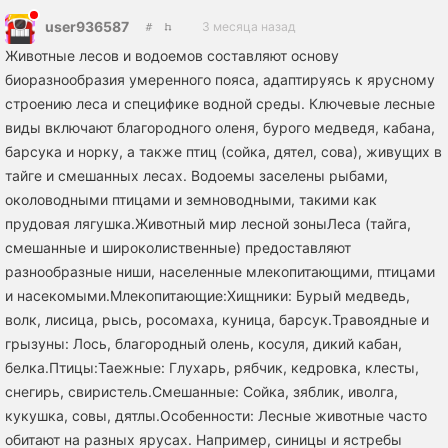
user936587
3 месяца назад
Животные лесов и водоемов составляют основу
биоразнообразия умеренного пояса, адаптируясь к ярусному
строению леса и специфике водной среды. Ключевые лесные
виды включают благородного оленя, бурого медведя, кабана,
барсука и норку, а также птиц (сойка, дятел, сова), живущих в
тайге и смешанных лесах. Водоемы заселены рыбами,
околоводными птицами и земноводными, такими как
прудовая лягушка.Животный мир лесной зоныЛеса (тайга,
смешанные и широколиственные) предоставляют
разнообразные ниши, населенные млекопитающими, птицами
и насекомыми.Млекопитающие:Хищники: Бурый медведь,
волк, лисица, рысь, росомаха, куница, барсук.Травоядные и
грызуны: Лось, благородный олень, косуля, дикий кабан,
белка.Птицы:Таежные: Глухарь, рябчик, кедровка, клесты,
снегирь, свиристель.Смешанные: Сойка, зяблик, иволга,
кукушка, совы, дятлы.Особенности: Лесные животные часто
обитают на разных ярусах. Например, синицы и ястребы