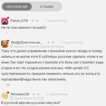
ОБСУЖДЕНИЕ
ОТЗЫВЫ
Fanat_GTA
2 недели назад
На пк она намного лучше)))
0
Увл@}|{нитель кисок
2 недели назад
Realme GT Master Exploration Edition
Тому кто делал управление стрельбой нужно гвоздь в голову
забить,и не могли хотя б субтитры русские сделать чтоли я не
знаю.Так порт годный,но стрельба это боль,чел стреляет куда
угодно и во что угодно,кроме нужных тебе целей 🤦🏻‍♂️
чувствительность прицела поменять нельзя,что за жопа,кто
портировал😩надо было так запоганить.
+1
WinstonXS
3 недели назад
Xiaomi Redmi 10 2022
В русской версии русская озвучка?