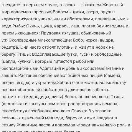
гнездятся в верхнем ярусе, а ласка — в нижнем.Животный
мир водоемов (пресных)Водоемы (реки, озера, пруды)
характеризуются уникальными обитателями, привязанными к
воде.Рыбы: Окунь, щука, карась, лещ, плотва.Земноводные и
пресмыкающиеся: Прудовая лягушка, обыкновенный
уж.Околоводные млекопитающие: Бобр, норка, выдра,
ондатра. Они часто строят плотины и живут в норах на
берегу.Птицы: Водоплавающие (утки, гуси) и околоводные
(цапли, кулики), которые питаются рыбой или
беспозвоночными.Адаптация и роль в экосистемеПитание и
защита: Растения обеспечивают животных пищей (семена,
плоды, ягоды) и укрытием.Забота о потомстве: Большинству
лесных обитателей свойственна длительная забота о
потомстве (медведицы, лисы).Восстановление леса: Птицы
(кедровка) и грызуны помогают распространять семена,
способствуя возобновлению леса.Спячка: В условиях
сезонных изменений медведи, барсуки и ежи впадают в
спячку.Животные лесов и водоемов играют важнейшую роль в
поддержании экологического баланса.