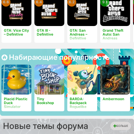
6.6
6.4
6.2
9.1
GTA: Vice City
GTA III -
GTA: San
Grand Theft
– Definitive
Definitive
Andreas –
Auto: San
Definitive
Andreas
Набирающие популярность
Placid Plastic
Tiny
BARDA:
Ambermoon
Duck
Bookshop
Backpack
Simulator
Roguelike
Новые темы форума
БОЛЬШЕ