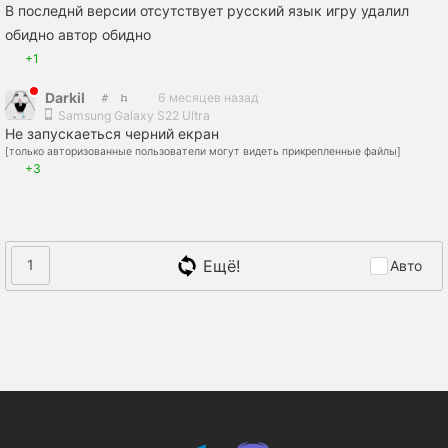
В последнй версии отсутствует русский язык игру удалил
обидно автор обидно
+1
Darkil
6 месяцев назад
Samsung Galaxy S22 Ultra
Не запускаеться черний екран
[только авторизованные пользователи могут видеть прикрепленные файлы]
+3
Ещё!
1
Авто