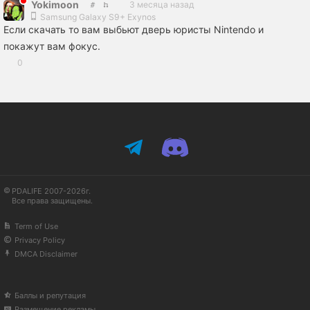
Yokimoon
3 месяца назад
Samsung Galaxy S9+ Exynos
Если скачать то вам выбьют дверь юристы Nintendo и
покажут вам фокус.
0
PDALIFE 2007-2026г.
Все права защищены.
Term of Use
Privacy Policy
DMCA Disclaimer
Баллы и репутация
Размещение рекламы