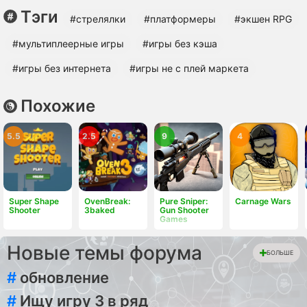
Тэги
#стрелялки
#платформеры
#экшен RPG
#мультиплеерные игры
#игры без кэша
#игры без интернета
#игры не с плей маркета
Похожие
5.5
2.5
9
4
Super Shape
OvenBreak:
Pure Sniper:
Carnage Wars
Shooter
3baked
Gun Shooter
Games
Новые темы форума
БОЛЬШЕ
#
обновление
#
Ищу игру 3 в ряд