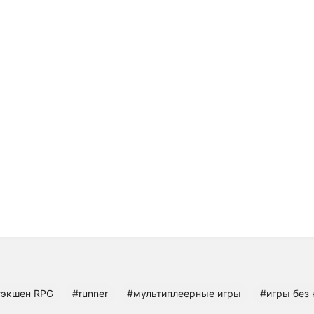
#экшен RPG
#runner
#мультиплеерные игры
#игры без