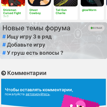
Stickman
Ghost
Tail Gun
glowWorm
Cursed Fight
Cowboy
Charlie
3v3
Новые темы форума
БОЛЬШЕ
#
Ищу игру 3 в ряд
#
Добавьте игру
#
У груш есть волосы ?
Комментарии
Чтобы оставлять комментарии,
пожалуйста
авторизуйтесь
.