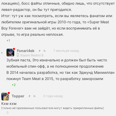
локациях), босс файты отличные, обидно лишь, что отсутствует
левел-редактор, он бы тут пригодился.
Итог: тут уж как посмотреть, если вы являетесь фанатом или
любителем оригинальной игры 2010-го года, то «Super Meat
Boy Forever» вам не зайдёт, но если воспринимать её в
отрыве, то игра реально неплохая.
+1
Fonari4ek
7 месяцев назад
Xiaomi Redmi 9
Зубная пaста, Это изначально и должен был быть чисто
мобильный спин-офф, а не полноценное продолжение
В 2014 началась разработка, но так как Эдмунд Макмиллан
покинул Team Meat в 2015, то разработку заморозили
+2
Topper
2 года назад
Кхм кхм
[только авторизованные пользователи могут видеть прикрепленные файлы]
0