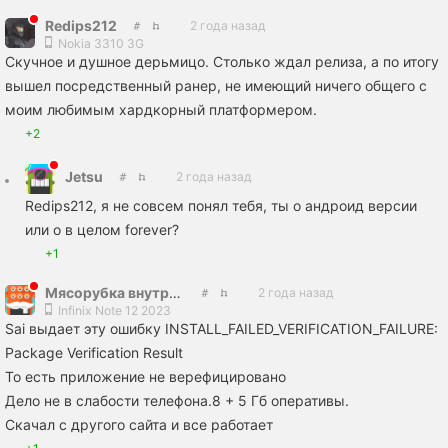
Redips212
2 года назад
Nokia 3310 3G
Скучное и душное дерьмицо. Столько ждал релиза, а по итогу
вышел посредственный ранер, не имеющий ничего общего с
моим любимым хардкорный платформером.
+2
Jetsu
2 года назад
Redips212, я не совсем понял тебя, ты о андроид версии
или о в целом forever?
+1
Мясорубка внутреннего разрыва жопы
2 года назад
Infinix Note 12 2023
Sai выдает эту ошибку INSTALL_FAILED_VERIFICATION_FAILURE:
Package Verification Result
То есть приложение не верефицировано
Дело не в слабости телефона.8 + 5 Гб оперативы.
Скачал с другого сайта и все работает