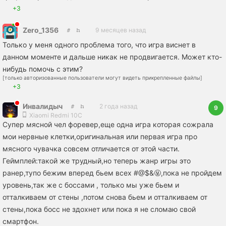
+3
Zero_1356
9 месяцев назад
Только у меня одного проблема того, что игра виснет в
данном моменте и дальше никак не продвигается. Может кто-
нибудь помочь с этим?
[только авторизованные пользователи могут видеть прикрепленные файлы]
+3
Инвалидыч
2 года назад
9
Xiaomi Redmi 10C
Супер мясной чел форевер,еще одна игра которая сожрала
мои нервные клетки,оригинальная или первая игра про
мясного чувачка совсем отличается от этой части.
Геймплей:такой же трудный,но теперь жанр игры это
ранер,тупо бежим вперед бьем всех #@$&🤬,пока не пройдем
уровень,так же с боссами , только мы уже бьем и
отталкиваем от стены ,потом снова бьем и отталкиваем от
стены,пока босс не здохнет или пока я не сломаю свой
смартфон.