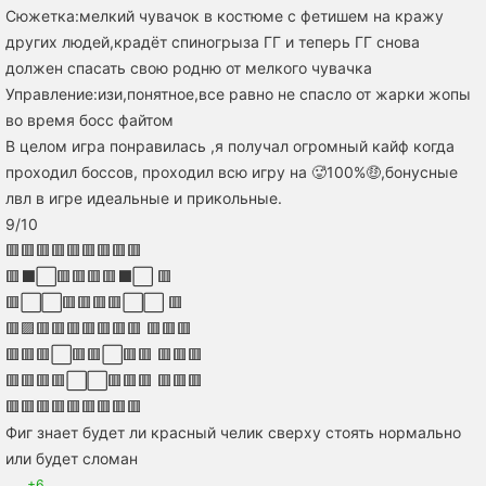
Сюжетка:мелкий чувачок в костюме с фетишем на кражу
других людей,крадёт спиногрыза ГГ и теперь ГГ снова
должен спасать свою родню от мелкого чувачка
Управление:изи,понятное,все равно не спасло от жарки жопы
во время босс файтом
В целом игра понравилась ,я получал огромный кайф когда
проходил боссов, проходил всю игру на 🥵100%🤑,бонусные
лвл в игре идеальные и прикольные.
9/10
🟥🟥🟥🟥🟥🟥🟥🟥🟥
🟥⬛⬜🟥🟥🟥🟥⬛⬜ 🟥
🟥⬜⬜🟥🟥🟥🟥⬜⬜ 🟥
🟥🟪🟥🟥🟥🟥🟥🟥🟥 🟥🟥🟥
🟥🟥🟥⬜🟥🟥⬜🟥🟥 🟥🟥🟥
🟥🟥🟥🟥⬜⬜🟥🟥🟥 🟥🟥🟥
🟥🟥🟥🟥🟥🟥🟥🟥🟥
Фиг знает будет ли красный челик сверху стоять нормально
или будет сломан
+6