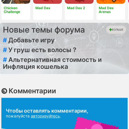
Chicken
Mad Dex
Mad Dex 2
Mad Dex
Challenge
Arenas
Новые темы форума
БОЛЬШЕ
#
Добавьте игру
#
У груш есть волосы ?
#
Альтернативная стоимость и
Инфляция кошелька
Комментарии
Чтобы оставлять комментарии,
пожалуйста
авторизуйтесь
.