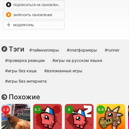
ПОДПИСАТЬСЯ НА ОБНОВЛЕНИЯ
ЗАПРОСИТЬ ОБНОВЛЕНИЕ
МОДЕРАТОРЫ
Тэги
#таймкиллеры
#платформеры
#runner
#проверка реакции
#игры на русском языке
#игры без кэша
#взломанные игры
#игры без интернета
Похожие
2.9
8.2
8
8.4