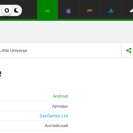
ittle Universe
e
Android
Аркады
SayGames Ltd
Английский