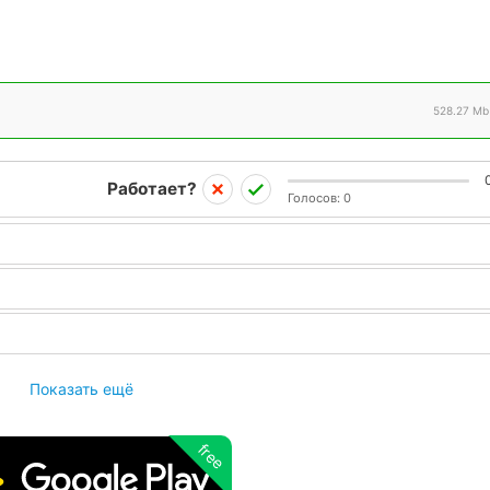
528.27 Mb
Работает?
Голосов:
0
Показать ещё
free