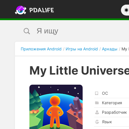
Приложения Android
Игры на Android
Аркады
My L
My Little Univers
ОС
Категория
Разработчик
Язык